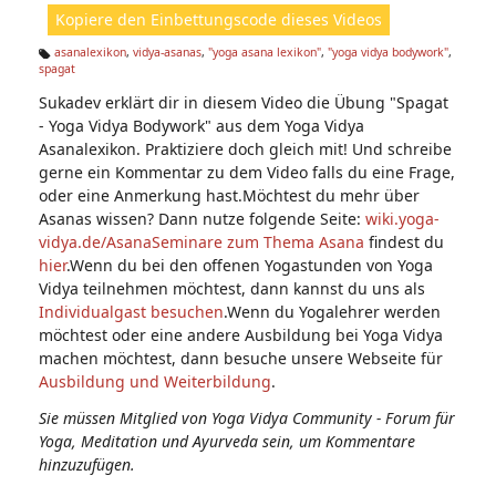
ht
Kopiere den Einbettungscode dieses Videos
e
n:
asanalexikon
,
vidya-asanas
,
"yoga asana lexikon"
,
"yoga vidya bodywork"
,
spagat
Ta
g
Sukadev erklärt dir in diesem Video die Übung "Spagat
s:
- Yoga Vidya Bodywork" aus dem Yoga Vidya
Asanalexikon. Praktiziere doch gleich mit! Und schreibe
gerne ein Kommentar zu dem Video falls du eine Frage,
oder eine Anmerkung hast.Möchtest du mehr über
Asanas wissen? Dann nutze folgende Seite:
wiki.yoga-
vidya.de/Asana
Seminare zum Thema Asana
findest du
hier
.Wenn du bei den offenen Yogastunden von Yoga
Vidya teilnehmen möchtest, dann kannst du uns als
Individualgast besuchen
.Wenn du Yogalehrer werden
möchtest oder eine andere Ausbildung bei Yoga Vidya
machen möchtest, dann besuche unsere Webseite für
Ausbildung und Weiterbildung
.
Sie müssen Mitglied von Yoga Vidya Community - Forum für
Yoga, Meditation und Ayurveda sein, um Kommentare
hinzuzufügen.