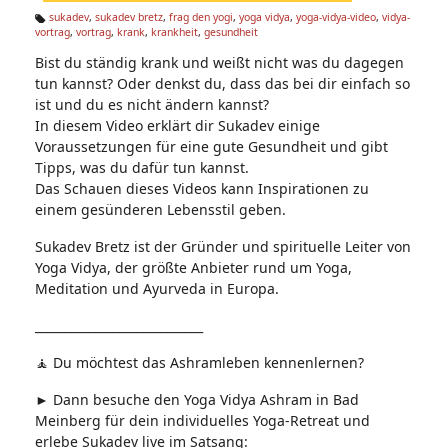
n:
sukadev
,
sukadev bretz
,
frag den yogi
,
yoga vidya
,
yoga-vidya-video
,
vidya-
vortrag
,
vortrag
,
krank
,
krankheit
,
gesundheit
Ta
g
Bist du ständig krank und weißt nicht was du dagegen
s:
tun kannst? Oder denkst du, dass das bei dir einfach so
ist und du es nicht ändern kannst?
In diesem Video erklärt dir Sukadev einige
Voraussetzungen für eine gute Gesundheit und gibt
Tipps, was du dafür tun kannst.
Das Schauen dieses Videos kann Inspirationen zu
einem gesünderen Lebensstil geben.
Sukadev Bretz ist der Gründer und spirituelle Leiter von
Yoga Vidya, der größte Anbieter rund um Yoga,
Meditation und Ayurveda in Europa.
____________________________
🧘 Du möchtest das Ashramleben kennenlernen?
► Dann besuche den Yoga Vidya Ashram in Bad
Meinberg für dein individuelles Yoga-Retreat und
erlebe Sukadev live im Satsang: