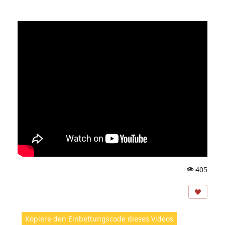
405
A
ns
ic
ht
Kopiere den Einbettungscode dieses Videos
e