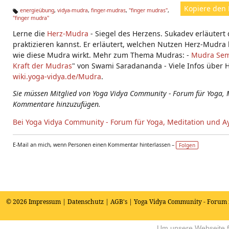
Kopiere den 
energieübung
,
vidya-mudra
,
finger-mudras
,
"finger mudras"
,
"finger mudra"
Ta
g
Lerne die
Herz-Mudra
- Siegel des Herzens. Sukadev erläutert
s:
praktizieren kannst. Er erläutert, welchen Nutzen Herz-Mudra 
wie diese Mudra wirkt. Mehr zum Thema Mudras: -
Mudra Sem
Kraft der Mudras
" von Swami Saradananda - Viele Infos über
wiki.yoga-vidya.de/Mudra
.
Sie müssen Mitglied von Yoga Vidya Community - Forum für Yoga, 
Kommentare hinzuzufügen.
Bei Yoga Vidya Community - Forum für Yoga, Meditation und A
E-Mail an mich, wenn Personen einen Kommentar hinterlassen –
Folgen
© 2026
Impressum
|
Datenschutz
|
AGB's
| Yoga Vidya Community - Forum 
Um unsere Webseite fü