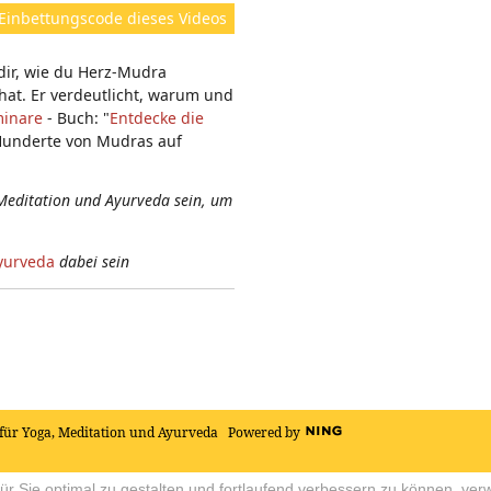
ht
Einbettungscode dieses Videos
e
n:
 dir, wie du Herz-Mudra
hat. Er verdeutlicht, warum und
inare
- Buch: "
Entdecke die
 Hunderte von Mudras auf
Meditation und Ayurveda sein, um
yurveda
dabei sein
für Yoga, Meditation und Ayurveda
Powered by
r Sie optimal zu gestalten und fortlaufend verbessern zu können, ver