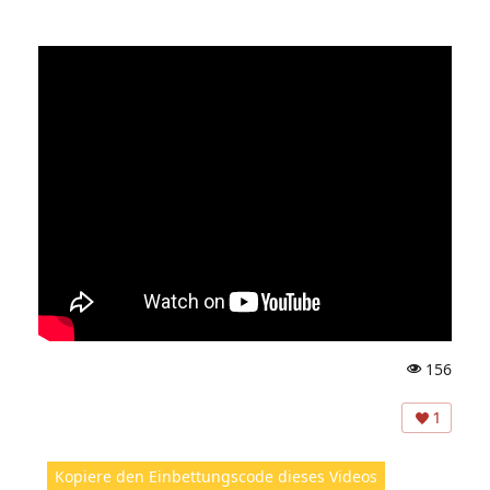
156
A
ns
1
ic
ht
Kopiere den Einbettungscode dieses Videos
e