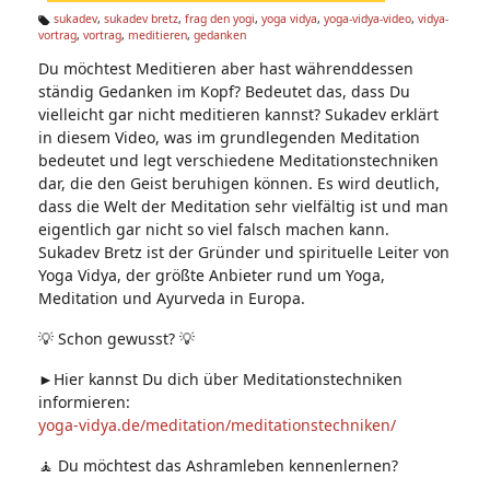
n:
sukadev
,
sukadev bretz
,
frag den yogi
,
yoga vidya
,
yoga-vidya-video
,
vidya-
vortrag
,
vortrag
,
meditieren
,
gedanken
Ta
g
Du möchtest Meditieren aber hast währenddessen
s:
ständig Gedanken im Kopf? Bedeutet das, dass Du
vielleicht gar nicht meditieren kannst? Sukadev erklärt
in diesem Video, was im grundlegenden Meditation
bedeutet und legt verschiedene Meditationstechniken
dar, die den Geist beruhigen können. Es wird deutlich,
dass die Welt der Meditation sehr vielfältig ist und man
eigentlich gar nicht so viel falsch machen kann.
Sukadev Bretz ist der Gründer und spirituelle Leiter von
Yoga Vidya, der größte Anbieter rund um Yoga,
Meditation und Ayurveda in Europa.
💡 Schon gewusst? 💡
►Hier kannst Du dich über Meditationstechniken
informieren:
yoga-vidya.de/meditation/meditationstechniken/
🧘 Du möchtest das Ashramleben kennenlernen?