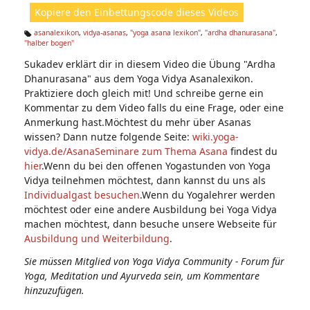
ht
Kopiere den Einbettungscode dieses Videos
e
n:
asanalexikon
,
vidya-asanas
,
"yoga asana lexikon"
,
"ardha dhanurasana"
,
"halber bogen"
Ta
g
Sukadev erklärt dir in diesem Video die Übung "Ardha
s:
Dhanurasana" aus dem Yoga Vidya Asanalexikon.
Praktiziere doch gleich mit! Und schreibe gerne ein
Kommentar zu dem Video falls du eine Frage, oder eine
Anmerkung hast.Möchtest du mehr über Asanas
wissen? Dann nutze folgende Seite:
wiki.yoga-
vidya.de/Asana
Seminare zum Thema Asana
findest du
hier
.Wenn du bei den offenen Yogastunden von Yoga
Vidya teilnehmen möchtest, dann kannst du uns als
Individualgast besuchen
.Wenn du Yogalehrer werden
möchtest oder eine andere Ausbildung bei Yoga Vidya
machen möchtest, dann besuche unsere Webseite für
Ausbildung und Weiterbildung
.
Sie müssen Mitglied von Yoga Vidya Community - Forum für
Yoga, Meditation und Ayurveda sein, um Kommentare
hinzuzufügen.