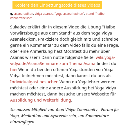
ht
Kopiere den Einbettungscode dieses Videos
e
n:
asanalexikon
,
vidya-asanas
,
"yoga asana lexikon"
,
stand
,
"halbe
vorwärtsbeuge"
Ta
g
Sukadev erklärt dir in diesem Video die Übung "Halbe
s:
Vorwärtsbeuge aus dem Stand" aus dem Yoga Vidya
Asanalexikon. Praktiziere doch gleich mit! Und schreibe
gerne ein Kommentar zu dem Video falls du eine Frage,
oder eine Anmerkung hast.Möchtest du mehr über
Asanas wissen? Dann nutze folgende Seite:
wiki.yoga-
vidya.de/Asana
Seminare zum Thema Asana
findest du
hier
.Wenn du bei den offenen Yogastunden von Yoga
Vidya teilnehmen möchtest, dann kannst du uns als
Individualgast besuchen
.Wenn du Yogalehrer werden
möchtest oder eine andere Ausbildung bei Yoga Vidya
machen möchtest, dann besuche unsere Webseite für
Ausbildung und Weiterbildung
.
Sie müssen Mitglied von Yoga Vidya Community - Forum für
Yoga, Meditation und Ayurveda sein, um Kommentare
hinzuzufügen.