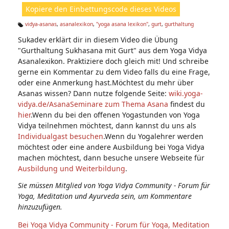
ht
Kopiere den Einbettungscode dieses Videos
e
n:
vidya-asanas
,
asanalexikon
,
"yoga asana lexikon"
,
gurt
,
gurthaltung
Ta
Sukadev erklärt dir in diesem Video die Übung
g
s:
"Gurthaltung Sukhasana mit Gurt" aus dem Yoga Vidya
Asanalexikon. Praktiziere doch gleich mit! Und schreibe
gerne ein Kommentar zu dem Video falls du eine Frage,
oder eine Anmerkung hast.Möchtest du mehr über
Asanas wissen? Dann nutze folgende Seite:
wiki.yoga-
vidya.de/Asana
Seminare zum Thema Asana
findest du
hier
.Wenn du bei den offenen Yogastunden von Yoga
Vidya teilnehmen möchtest, dann kannst du uns als
Individualgast besuchen
.Wenn du Yogalehrer werden
möchtest oder eine andere Ausbildung bei Yoga Vidya
machen möchtest, dann besuche unsere Webseite für
Ausbildung und Weiterbildung
.
Sie müssen Mitglied von Yoga Vidya Community - Forum für
Yoga, Meditation und Ayurveda sein, um Kommentare
hinzuzufügen.
Bei Yoga Vidya Community - Forum für Yoga, Meditation