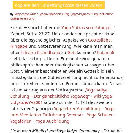
ht
Kopiere den Einbettungscode dieses Videos
e
n:
yoga-vidya-video
,
yoga-vidya-schulung
,
yogavidyaschulung
,
befreiung
,
gottesverehrung
Ta
g
Sukadev spricht über die
Yoga Sutras von Patanjali
, 1.
s:
Kapitel, Sutra 23-27. Unter anderem spricht er dabei
über die psychologischen Aspekte von
Gottesliebe
,
Hingabe
und Gottesverehrung. Wie kann man man
über
Ishvara Pranidhana
zu
Gott
kommen?
Patanjali
sieht das sehr praktisch: Er macht keine genauen
philosophischen oder theologischen Aussagen über
Gott. Vielmehr beschreibt er, wie ein Gottesbild sein
müsste, damit die Gottesverehrung nicht zu Fanatismus
und Unfreiheit, sondern zu Freiheit führen kann. Dieses
ist ein Vortrag aus der Vortragsreihe „
Yoga Vidya
Schulung – Der ganzheitliche Yogaweg
“ -
wiki.yoga-
vidya.de/YVS001
sowie auch der 1. Teil des zweiten
Jahres der 2-jährigen
Yogalehrer Ausbildung
. -
Yoga
und Meditation Einführung Seminar
-
Yoga Schulen
-
Yogaferien
-
Yoga Ausbildung
.
Sie müssen Mitglied von Yoga Vidya Community - Forum für