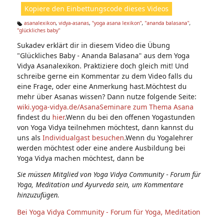
ht
Kopiere den Einbettungscode dieses Videos
e
n:
asanalexikon
,
vidya-asanas
,
"yoga asana lexikon"
,
"ananda balasana"
,
"glückliches baby"
Ta
g
Sukadev erklärt dir in diesem Video die Übung
s:
"Glückliches Baby - Ananda Balasana" aus dem Yoga
Vidya Asanalexikon. Praktiziere doch gleich mit! Und
schreibe gerne ein Kommentar zu dem Video falls du
eine Frage, oder eine Anmerkung hast.Möchtest du
mehr über Asanas wissen? Dann nutze folgende Seite:
wiki.yoga-vidya.de/Asana
Seminare zum Thema Asana
findest du
hier
.Wenn du bei den offenen Yogastunden
von Yoga Vidya teilnehmen möchtest, dann kannst du
uns als
Individualgast besuchen
.Wenn du Yogalehrer
werden möchtest oder eine andere Ausbildung bei
Yoga Vidya machen möchtest, dann be
Sie müssen Mitglied von Yoga Vidya Community - Forum für
Yoga, Meditation und Ayurveda sein, um Kommentare
hinzuzufügen.
Bei Yoga Vidya Community - Forum für Yoga, Meditation