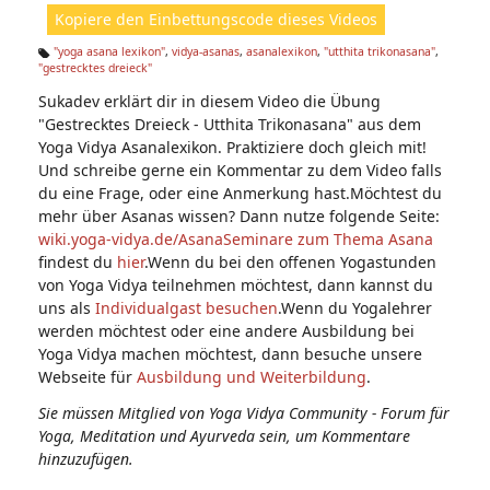
ht
Kopiere den Einbettungscode dieses Videos
e
n:
"yoga asana lexikon"
,
vidya-asanas
,
asanalexikon
,
"utthita trikonasana"
,
"gestrecktes dreieck"
Ta
g
Sukadev erklärt dir in diesem Video die Übung
s:
"Gestrecktes Dreieck - Utthita Trikonasana" aus dem
Yoga Vidya Asanalexikon. Praktiziere doch gleich mit!
Und schreibe gerne ein Kommentar zu dem Video falls
du eine Frage, oder eine Anmerkung hast.Möchtest du
mehr über Asanas wissen? Dann nutze folgende Seite:
wiki.yoga-vidya.de/Asana
Seminare zum Thema Asana
findest du
hier
.Wenn du bei den offenen Yogastunden
von Yoga Vidya teilnehmen möchtest, dann kannst du
uns als
Individualgast besuchen
.Wenn du Yogalehrer
werden möchtest oder eine andere Ausbildung bei
Yoga Vidya machen möchtest, dann besuche unsere
Webseite für
Ausbildung und Weiterbildung
.
Sie müssen Mitglied von Yoga Vidya Community - Forum für
Yoga, Meditation und Ayurveda sein, um Kommentare
hinzuzufügen.