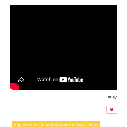
47
A
ns
ic
ht
Kopiere den Einbettungscode dieses Videos
e