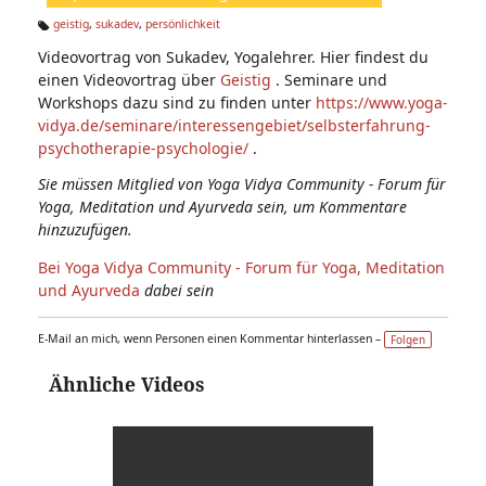
n:
geistig
,
sukadev
,
persönlichkeit
Ta
Videovortrag von Sukadev, Yogalehrer. Hier findest du
g
s:
einen Videovortrag über
Geistig
. Seminare und
Workshops dazu sind zu finden unter
https://www.yoga-
vidya.de/seminare/interessengebiet/selbsterfahrung-
psychotherapie-psychologie/
.
Sie müssen Mitglied von Yoga Vidya Community - Forum für
Yoga, Meditation und Ayurveda sein, um Kommentare
hinzuzufügen.
Bei Yoga Vidya Community - Forum für Yoga, Meditation
und Ayurveda
dabei sein
E-Mail an mich, wenn Personen einen Kommentar hinterlassen –
Folgen
Ähnliche Videos