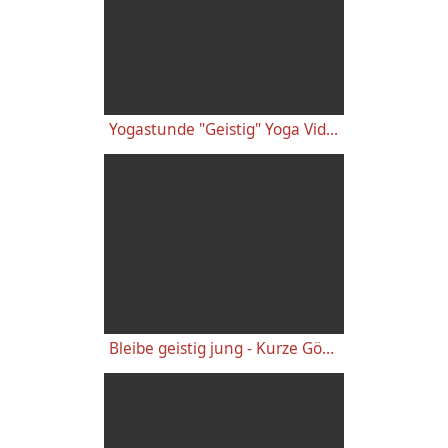
Yogastunde "Geistig" Yoga Vidya Grundreihe mit Chitra - Mittelstufe 09:15 Uhr 12.08.2020
Bleibe geistig jung - Kurze Götter Botschaften