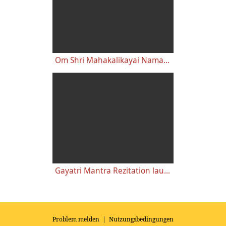
Om Shri Mahakalikayai Namaha Rezitation laut-leise-flüsternd-geistig
Gayatri Mantra Rezitation laut-leise-flüsternd-geistig
Problem melden
|
Nutzungsbedingungen