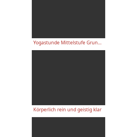
Yogastunde Mittelstufe Grundreihe: "Geistig"- Yoga Vidya Grundreihe Live 09:15 Uhr 23.09.2020
Körperlich rein und geistig klar