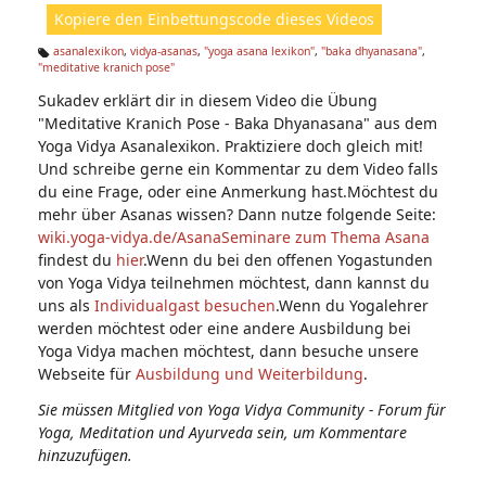
ht
Kopiere den Einbettungscode dieses Videos
e
n:
asanalexikon
,
vidya-asanas
,
"yoga asana lexikon"
,
"baka dhyanasana"
,
"meditative kranich pose"
Ta
g
Sukadev erklärt dir in diesem Video die Übung
s:
"Meditative Kranich Pose - Baka Dhyanasana" aus dem
Yoga Vidya Asanalexikon. Praktiziere doch gleich mit!
Und schreibe gerne ein Kommentar zu dem Video falls
du eine Frage, oder eine Anmerkung hast.Möchtest du
mehr über Asanas wissen? Dann nutze folgende Seite:
wiki.yoga-vidya.de/Asana
Seminare zum Thema Asana
findest du
hier
.Wenn du bei den offenen Yogastunden
von Yoga Vidya teilnehmen möchtest, dann kannst du
uns als
Individualgast besuchen
.Wenn du Yogalehrer
werden möchtest oder eine andere Ausbildung bei
Yoga Vidya machen möchtest, dann besuche unsere
Webseite für
Ausbildung und Weiterbildung
.
Sie müssen Mitglied von Yoga Vidya Community - Forum für
Yoga, Meditation und Ayurveda sein, um Kommentare
hinzuzufügen.