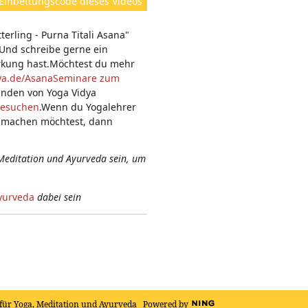
Einbettungscode dieses Videos
e
n:
erling - Purna Titali Asana"
 Und schreibe gerne ein
rkung hast.Möchtest du mehr
ya.de/Asana
Seminare zum
unden von Yoga Vidya
besuchen
.Wenn du Yogalehrer
a machen möchtest, dann
Meditation und Ayurveda sein, um
yurveda
dabei sein
für Yoga, Meditation und Ayurveda
Powered by