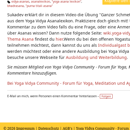
Kopiere den 
vidya-asanas
,
asanalexikon
,
"yoga asana lexikon"
,
bhadrasana
,
"purna titali asana"
Ta
g
Sukadev erklärt dir in diesem Video die Übung "Ganzer Schmett
s:
aus dem Yoga Vidya Asanalexikon. Praktiziere doch gleich mit!
Kommentar zu dem Video falls du eine Frage, oder eine Anme
über Asanas wissen? Dann nutze folgende Seite:
wiki.yoga-vid
Thema Asana
findest du
hier
.Wenn du bei den offenen Yogast
teilnehmen möchtest, dann kannst du uns als
Individualgast 
werden möchtest oder eine andere Ausbildung bei Yoga Vidy
besuche unsere Webseite für
Ausbildung und Weiterbildung
.
Sie müssen Mitglied von Yoga Vidya Community - Forum für Yoga, 
Kommentare hinzuzufügen.
Bei Yoga Vidya Community - Forum für Yoga, Meditation und A
E-Mail an mich, wenn Personen einen Kommentar hinterlassen –
Folgen
© 2026
Impressum
|
Datenschutz
|
AGB's
| Yoga Vidya Community - Forum 