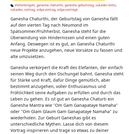
n:
elefantengott
,
ganesha chaturthi
,
ganesha geburtstag
,
sukadev bretz
,
sukadev
,
vortrag
,
vidya-vortrag
,
vidya-vorträge
Ta
g
Ganesha Chaturthi, der Geburtstag von Ganesha fällt
s:
auf den vierten Tag nach Neumond im
Spätsommer/Frühherbst. Ganesha steht für die
Überwindung von Hindernissen und einen guten
Anfang. Deswegen ist es gut, an Ganesha Chaturthi
neue Projekte anzugehen, neue Vorsätze zu fassen und
alte umzusetzen.
Ganesha verkörpert die Kraft des Elefanten, der einfach
seinen Weg durch den Dschungel bahnt. Ganesha steht
für Stärke und Kraft, dafür Dinge gemütlich, aber
bestimmt anzugehen, voller Enthusiasmus und
Fröhlichkeit seine Aufgaben zu erfüllen und durch das
Leben zu gehen. Es ist gut an Ganesha Chaturti ein
Ganesha Mantra wie "Om Gam Ganapataye Namaha"
oder "Om Glam Glaum Gam Ganapataye Namaha" zu
wiederholen. Zur Geburt Ganeshas gibt es
unterschiedliche Mythen. Lasse dich von diesem
Vortrag inspirieren und trage so etwas zu deiner