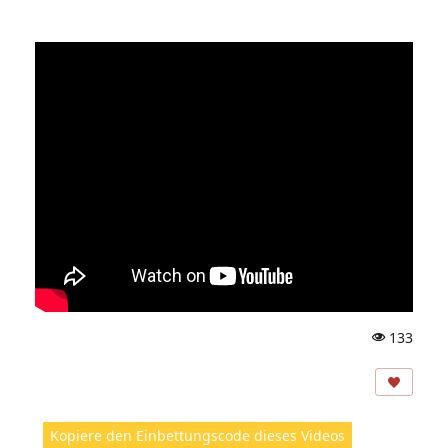
133
A
ns
ic
ht
Kopiere den Einbettungscode dieses Videos
e