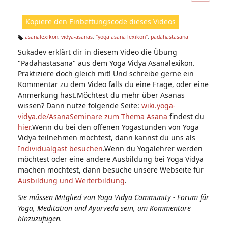
ic
ht
Kopiere den Einbettungscode dieses Videos
e
n:
asanalexikon
,
vidya-asanas
,
"yoga asana lexikon"
,
padahastasana
Ta
Sukadev erklärt dir in diesem Video die Übung
g
s:
"Padahastasana" aus dem Yoga Vidya Asanalexikon.
Praktiziere doch gleich mit! Und schreibe gerne ein
Kommentar zu dem Video falls du eine Frage, oder eine
Anmerkung hast.Möchtest du mehr über Asanas
wissen? Dann nutze folgende Seite:
wiki.yoga-
vidya.de/Asana
Seminare zum Thema Asana
findest du
hier
.Wenn du bei den offenen Yogastunden von Yoga
Vidya teilnehmen möchtest, dann kannst du uns als
Individualgast besuchen
.Wenn du Yogalehrer werden
möchtest oder eine andere Ausbildung bei Yoga Vidya
machen möchtest, dann besuche unsere Webseite für
Ausbildung und Weiterbildung
.
Sie müssen Mitglied von Yoga Vidya Community - Forum für
Yoga, Meditation und Ayurveda sein, um Kommentare
hinzuzufügen.