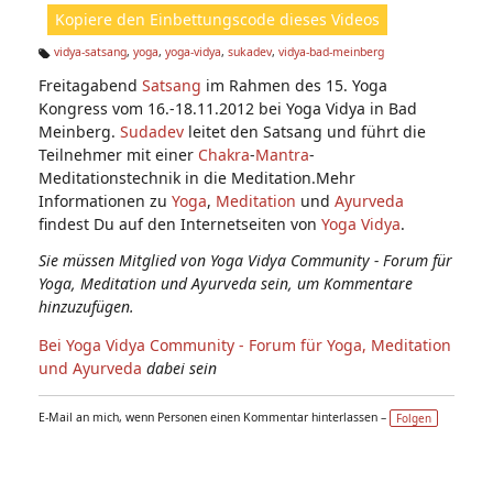
ht
Kopiere den Einbettungscode dieses Videos
e
n:
vidya-satsang
,
yoga
,
yoga-vidya
,
sukadev
,
vidya-bad-meinberg
Ta
Freitagabend
Satsang
im Rahmen des 15. Yoga
g
s:
Kongress vom 16.-18.11.2012 bei Yoga Vidya in Bad
Meinberg.
Sudadev
leitet den Satsang und führt die
Teilnehmer mit einer
Chakra
-
Mantra
-
Meditationstechnik in die Meditation.Mehr
Informationen zu
Yoga
,
Meditation
und
Ayurveda
findest Du auf den Internetseiten von
Yoga Vidya
.
Sie müssen Mitglied von Yoga Vidya Community - Forum für
Yoga, Meditation und Ayurveda sein, um Kommentare
hinzuzufügen.
Bei Yoga Vidya Community - Forum für Yoga, Meditation
und Ayurveda
dabei sein
E-Mail an mich, wenn Personen einen Kommentar hinterlassen –
Folgen