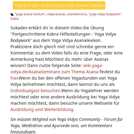
ht
Kopiere den Einbettungscode dieses Videos
e
n:
"yoga asana lexikon"
,
vidya-asanas
,
asanalexikon
,
"yoga vidya bodywork"
,
kobra
Ta
g
Sukadev erklärt dir in diesem Video die Übung
s:
"Fortgeschrittene Kobra Hilfestellungen - Yoga Vidya
Bodywork" aus dem Yoga Vidya Asanalexikon.
Praktiziere doch gleich mit! Und schreibe gerne ein
Kommentar zu dem Video falls du eine Frage, oder eine
Anmerkung hast.Möchtest du mehr über Asanas
wissen? Dann nutze folgende Seite:
wiki.yoga-
vidya.de/Asana
Seminare zum Thema Asana
findest du
hier
.Wenn du bei den offenen Yogastunden von Yoga
Vidya teilnehmen möchtest, dann kannst du uns als
Individualgast besuchen
.Wenn du Yogalehrer werden
möchtest oder eine andere Ausbildung bei Yoga Vidya
machen möchtest, dann besuche unsere Webseite für
Ausbildung und Weiterbildung
.
Sie müssen Mitglied von Yoga Vidya Community - Forum für
Yoga, Meditation und Ayurveda sein, um Kommentare
hinzuzufügen.