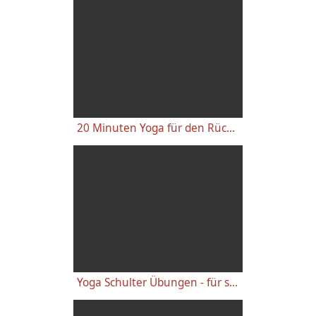
20 Minuten Yoga für den Rücken - Anfänger-Level
Yoga Schulter Übungen - für starke gesunde Schultern, gegen Schulterschmerzen