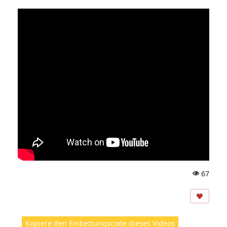
67
A
ns
ic
ht
Kopiere den Einbettungscode dieses Videos
e