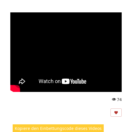
74
A
ns
ic
ht
Kopiere den Einbettungscode dieses Videos
e