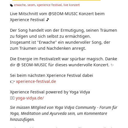
n:
erwache
,
seom
,
xperience festival
,
live konzert
Ta
Live Mitschnitt vom @SEOM-MUSIC Konzert beim
g
s:
Xperience Festival 🎵
Der Song handelt von der Ermutigung, seinen Träumen
zu folgen und sich selbst zu ermächtigen.
Insgesamt ist "Erwache" ein wundervoller Song, der
zum Träumen und Nachdenken anregt.
Die Energie im Festivalzelt war spürbar magisch. Danke
dir @ SEOM-MUSIC für dieses wundervolle Konzert. ✨
Sei beim nächsten Xperience Festival dabei
👉
xperience-festival.de
Xperience Festival powered by Yoga Vidya
🧘‍♀️
yoga-vidya.de/
Sie müssen Mitglied von Yoga Vidya Community - Forum für
Yoga, Meditation und Ayurveda sein, um Kommentare
hinzuzufügen.