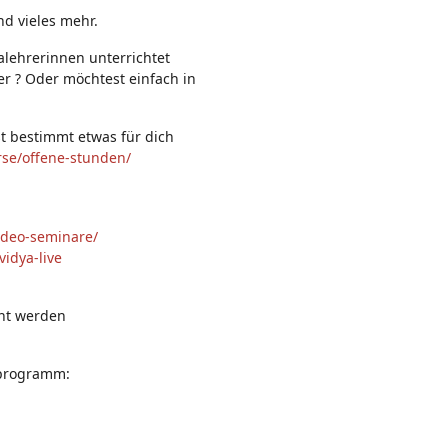
n:
nd vieles mehr.
alehrerinnen unterrichtet
her ? Oder möchtest einfach in
st bestimmt etwas für dich
rse/offene-stunden/
ideo-seminare/
idya-live
hnt werden
sprogramm: