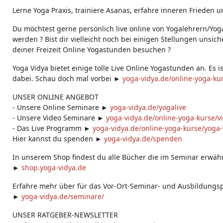
g
Lerne Yoga Praxis, trainiere Asanas, erfahre inneren Frieden u
s:
Du möchtest gerne persönlich live online von Yogalehrern/Yog
werden ? Bist dir vielleicht noch bei einigen Stellungen unsic
deiner Freizeit Online Yogastunden besuchen ?
Yoga Vidya bietet einige tolle Live Online Yogastunden an. Es i
dabei. Schau doch mal vorbei ►
yoga-vidya.de/online-yoga-ku
UNSER ONLINE ANGEBOT
- Unsere Online Seminare ►
yoga-vidya.de/yogalive
- Unsere Video Seminare ►
yoga-vidya.de/online-yoga-kurse/v
- Das Live Programm ►
yoga-vidya.de/online-yoga-kurse/yoga-v
Hier kannst du spenden ►
yoga-vidya.de/spenden​
In unserem Shop findest du alle Bücher die im Seminar erwä
►
shop.yoga-vidya.de
Erfahre mehr über für das Vor-Ort-Seminar- und Ausbildung
►
yoga-vidya.de/seminare/
UNSER RATGEBER-NEWSLETTER