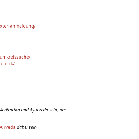
letter-anmeldung/
-umkreissuche/
-blick/
Meditation und Ayurveda sein, um
yurveda
dabei sein