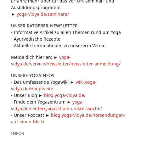
Erfahre mehr über für das Vor-Ort-Seminar- und
Ausbildungsprogramm:
►
yoga-vidya.de/seminare/
UNSER RATGEBER-NEWSLETTER
- Informative Artikel zu allen Themen rund um Yoga
- Ayurvedische Rezepte
- Aktuelle Informationen zu unsererm Verein
Melde dich hier an: ►
yoga-
vidya.de/service/newsletter/newsletter-anmeldung/
UNSERE YOGAINFOS
- Das umfassende Yogawiki ►
wiki.yoga-
vidya.de/Hauptseite
- Unser Blog ►
blog.yoga-vidya.de/
- Finde dein Yogazentrum ►
yoga-
vidya.de/center/yogaschule-umkreissuche/
- Unser Podcast ►
blog.yoga-vidya.de/horsendungen-
auf-einen-blick/
INFOS