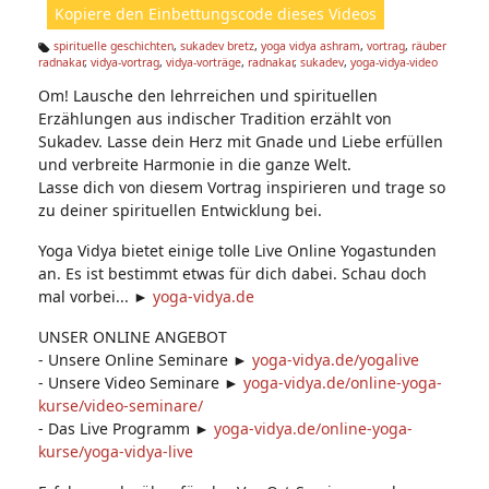
Kopiere den Einbettungscode dieses Videos
e
n:
spirituelle geschichten
,
sukadev bretz
,
yoga vidya ashram
,
vortrag
,
räuber
radnakar
,
vidya-vortrag
,
vidya-vorträge
,
radnakar
,
sukadev
,
yoga-vidya-video
Ta
g
Om! Lausche den lehrreichen und spirituellen
s:
Erzählungen aus indischer Tradition erzählt von
Sukadev. Lasse dein Herz mit Gnade und Liebe erfüllen
und verbreite Harmonie in die ganze Welt.
Lasse dich von diesem Vortrag inspirieren und trage so
zu deiner spirituellen Entwicklung bei.
Yoga Vidya bietet einige tolle Live Online Yogastunden
an. Es ist bestimmt etwas für dich dabei. Schau doch
mal vorbei... ►
yoga-vidya.de
UNSER ONLINE ANGEBOT
- Unsere Online Seminare ►
yoga-vidya.de/yogalive
- Unsere Video Seminare ►
yoga-vidya.de/online-yoga-
kurse/video-seminare/
- Das Live Programm ►
yoga-vidya.de/online-yoga-
kurse/yoga-vidya-live