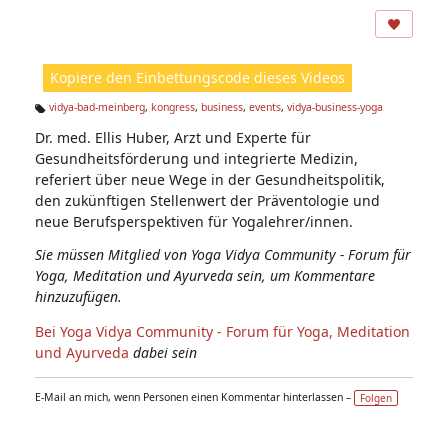
A
ns
ic
ht
Kopiere den Einbettungscode dieses Videos
e
n:
vidya-bad-meinberg
,
kongress
,
business
,
events
,
vidya-business-yoga
Ta
Dr. med. Ellis Huber, Arzt und Experte für
g
s:
Gesundheitsförderung und integrierte Medizin,
referiert über neue Wege in der Gesundheitspolitik,
den zukünftigen Stellenwert der Präventologie und
neue Berufsperspektiven für Yogalehrer/innen.
Sie müssen Mitglied von Yoga Vidya Community - Forum für
Yoga, Meditation und Ayurveda sein, um Kommentare
hinzuzufügen.
Bei Yoga Vidya Community - Forum für Yoga, Meditation
und Ayurveda
dabei sein
E-Mail an mich, wenn Personen einen Kommentar hinterlassen –
Folgen