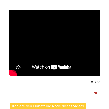
230
A
ns
ic
ht
Kopiere den Einbettungscode dieses Videos
e