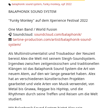
n:
balaphonik sound system
,
funky monkey
,
xpf 2022
Ta
BALAPHONIK SOUND SYSTEM
g
s:
"Funky Monkey" auf dem Xperience Festival 2022
One Man Band / World Fusion
🎧 Soundcloud:
soundcloud.com/balaphonik/
🎹
tartine-production.com/artist/balaphonik-sound-
system/
Als Multiinstrumentalist und Troubadour der Neuzeit
bereist Alex die Welt mit seinem Sleigh-Soundsystem.
Irgendwo zwischen zeitgenössischen und traditionellen
Klängen ist das Balaphonik Sound System die Art von
neuem Atem, auf den wir lange gewartet haben. Alex
hat an verschiedenen künstlerischen Projekten
gearbeitet und viele Arten von Musik verwendet, von
Metal bis Gnawa, Reggae bis HipHop, und die
Rhythmen durch seine Treffen und Reisen um die Welt
studiert.
Mit Balaphonik Sound System bietet Alex sein