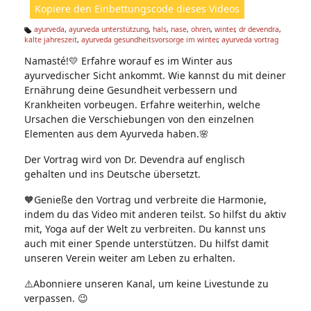
Kopiere den Einbettungscode dieses Videos
e
n:
ayurveda
,
ayurveda unterstützung
,
hals
,
nase
,
ohren
,
winter
,
dr devendra
,
kalte jahreszeit
,
ayurveda gesundheitsvorsorge im winter
,
ayurveda vortrag
Ta
g
Namasté!💛 Erfahre worauf es im Winter aus
s:
ayurvedischer Sicht ankommt. Wie kannst du mit deiner
Ernährung deine Gesundheit verbessern und
Krankheiten vorbeugen. Erfahre weiterhin, welche
Ursachen die Verschiebungen von den einzelnen
Elementen aus dem Ayurveda haben.🌸
Der Vortrag wird von Dr. Devendra auf englisch
gehalten und ins Deutsche übersetzt.
🧡Genieße den Vortrag und verbreite die Harmonie,
indem du das Video mit anderen teilst. So hilfst du aktiv
mit, Yoga auf der Welt zu verbreiten. Du kannst uns
auch mit einer Spende unterstützen. Du hilfst damit
unseren Verein weiter am Leben zu erhalten.
⚠️Abonniere unseren Kanal, um keine Livestunde zu
verpassen. 😉