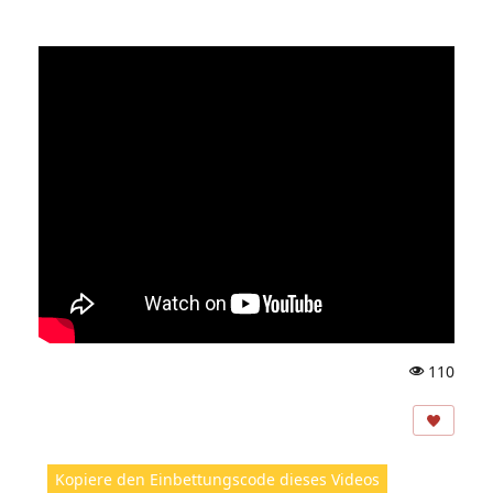
110
A
ns
ic
ht
Kopiere den Einbettungscode dieses Videos
e