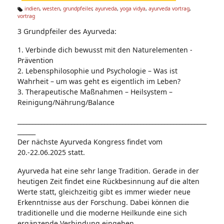
n:
indien
,
westen
,
grundpfeiler
,
ayurveda
,
yoga vidya
,
ayurveda vortrag
,
vortrag
Ta
g
3 Grundpfeiler des Ayurveda:
s:
1. Verbinde dich bewusst mit den Naturelementen -
Prävention
2. Lebensphilosophie und Psychologie – Was ist
Wahrheit – um was geht es eigentlich im Leben?
3. Therapeutische Maßnahmen – Heilsystem –
Reinigung/Nährung/Balance
_______________________________________________________________
______
Der nächste Ayurveda Kongress findet vom
20.-22.06.2025 statt.
Ayurveda hat eine sehr lange Tradition. Gerade in der
heutigen Zeit findet eine Rückbesinnung auf die alten
Werte statt, gleichzeitig gibt es immer wieder neue
Erkenntnisse aus der Forschung. Dabei können die
traditionelle und die moderne Heilkunde eine sich
ergänzende Verbindung eingehen.