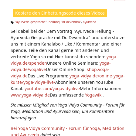
ic
ht
Kopiere den Einbettungscode dieses Videos
e
n:
"ayurveda gespräche"
,
heilung
,
"dr devendra"
,
ayurveda
Ta
Sei dabei bei der Dem Vortrag "Ayurveda Heilung -
g
s:
Ayurveda Gespräche mit Dr. Devendra" und unterstütze
uns mit einem Kanalabo / Like / Kommentar und einer
Spende. Teile den Kanal gerne mit anderen und
verbreite Yoga so mit.Hier kannst du spenden:
yoga-
vidya.de/spenden
Unsere Online Seminare:
yoga-
vidya.de/yogalive
Unser Online Shop:
shop.yoga-
vidya.de
Das Live Programm:
yoga-vidya.de/online-yoga-
kurse/yoga-vidya-live/
Abonniere unseren YouTube
Kanal:
youtube.com/yogavidyalive
Mehr Informationen:
www.yoga-vidya.de
Das umfassende
Yogawiki
.
Sie müssen Mitglied von Yoga Vidya Community - Forum für
Yoga, Meditation und Ayurveda sein, um Kommentare
hinzuzufügen.
Bei Yoga Vidya Community - Forum für Yoga, Meditation
und Ayurveda
dabei sein