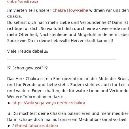
chakra flow mit sonya
g
s:
Im vierten Teil unserer
Chakra Flow-Reihe
widmen wir uns dem
Chakra.
Du sehnst dich nach mehr Liebe und Verbundenheit? Dann ist 
richtige für dich. Sonya führt dich durch eine aktivierende und
mehr Offenheit, Nächstenliebe und Mitgefühl in deinem Leben 
Spüre wie Du in deine liebevolle Herzenskraft kommst!
Viele Freude dabei 🙏
_______________________________________________________________
💡 Schon gewusst? 💡
Das Herz Chakra ist ein Energiezentrum in der Mitte der Brust
und für Freude und Liebe steht. Zudem steht es auch für Leich
und weitere Eigenschaften, die für wahre Liebe und Verbunden
Weitere Informationen dazu:
►
https://wiki.yoga-vidya.de/Herzchakra
🧘 Du möchtest deine Chakren balancieren und mehr meditier
Dann schaue doch mal auf unserem Meditationskanal vorbei!
► /
@meditationrezitation