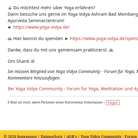
🧘 Du möchtest mehr über Yoga erfahren?
Dann besuche uns gerne im Yoga Vidya Ashram Bad Meinberg 
Ayurveda Seminarzentrum!
►
https://www.yoga-vidya.de/
🙏 Hier kannst du spenden ►
https://www.yoga-vidya.de/spen
Danke, dass du mit uns gemeinsam praktizierst. 🙏
Om Shanti ॐ
Sie müssen Mitglied von Yoga Vidya Community - Forum für Yoga, 
Kommentare hinzuzufügen.
Bei Yoga Vidya Community - Forum für Yoga, Meditation und A
E-Mail an mich, wenn Personen einen Kommentar hinterlassen –
Folgen
© 2026
Impressum
|
Datenschutz
|
AGB's
| Yoga Vidya Community - Forum 