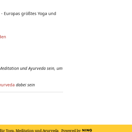
- Europas größtes Yoga und
den
Meditation und Ayurveda sein, um
yurveda
dabei sein
für Yoga, Meditation und Ayurveda
Powered by