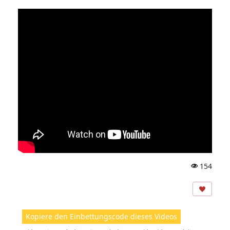
154
A
ns
ic
ht
Kopiere den Einbettungscode dieses Videos
e