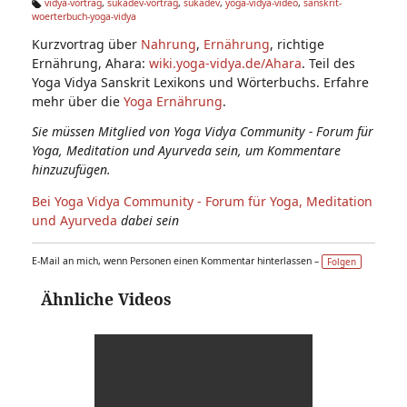
n:
vidya-vortrag
,
sukadev-vortrag
,
sukadev
,
yoga-vidya-video
,
sanskrit-
woerterbuch-yoga-vidya
Ta
g
Kurzvortrag über
Nahrung
,
Ernährung
, richtige
s:
Ernährung, Ahara:
wiki.yoga-vidya.de/Ahara
. Teil des
Yoga Vidya Sanskrit Lexikons und Wörterbuchs. Erfahre
mehr über die
Yoga Ernährung
.
Sie müssen Mitglied von Yoga Vidya Community - Forum für
Yoga, Meditation und Ayurveda sein, um Kommentare
hinzuzufügen.
Bei Yoga Vidya Community - Forum für Yoga, Meditation
und Ayurveda
dabei sein
E-Mail an mich, wenn Personen einen Kommentar hinterlassen –
Folgen
Ähnliche Videos