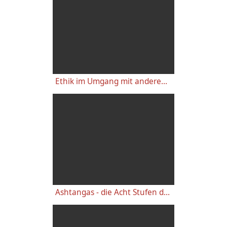
Ethik im Umgang mit anderen und Selbstverwirklichung - Ashtanga Yoga von Patanjali
Ashtangas - die Acht Stufen des Yoga – YVS504 – Yoga Sutra Kap. 2, Vers 29