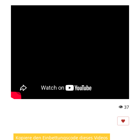
37
A
ns
ic
ht
Kopiere den Einbettungscode dieses Videos
e