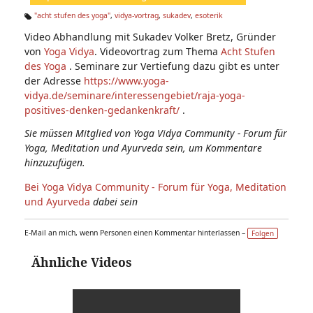
n:
"acht stufen des yoga"
,
vidya-vortrag
,
sukadev
,
esoterik
Ta
Video Abhandlung mit Sukadev Volker Bretz, Gründer
g
s:
von
Yoga Vidya
. Videovortrag zum Thema
Acht Stufen
des Yoga
. Seminare zur Vertiefung dazu gibt es unter
der Adresse
https://www.yoga-
vidya.de/seminare/interessengebiet/raja-yoga-
positives-denken-gedankenkraft/
.
Sie müssen Mitglied von Yoga Vidya Community - Forum für
Yoga, Meditation und Ayurveda sein, um Kommentare
hinzuzufügen.
Bei Yoga Vidya Community - Forum für Yoga, Meditation
und Ayurveda
dabei sein
E-Mail an mich, wenn Personen einen Kommentar hinterlassen –
Folgen
Ähnliche Videos