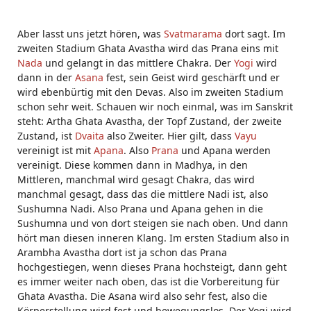
Aber lasst uns jetzt hören, was
Svatmarama
dort sagt. Im
zweiten Stadium Ghata Avastha wird das Prana eins mit
Nada
und gelangt in das mittlere Chakra. Der
Yogi
wird
dann in der
Asana
fest, sein Geist wird geschärft und er
wird ebenbürtig mit den Devas. Also im zweiten Stadium
schon sehr weit. Schauen wir noch einmal, was im Sanskrit
steht: Artha Ghata Avastha, der Topf Zustand, der zweite
Zustand, ist
Dvaita
also Zweiter. Hier gilt, dass
Vayu
vereinigt ist mit
Apana
. Also
Prana
und Apana werden
vereinigt. Diese kommen dann in Madhya, in den
Mittleren, manchmal wird gesagt Chakra, das wird
manchmal gesagt, dass das die mittlere Nadi ist, also
Sushumna Nadi. Also Prana und Apana gehen in die
Sushumna und von dort steigen sie nach oben. Und dann
hört man diesen inneren Klang. Im ersten Stadium also in
Arambha Avastha dort ist ja schon das Prana
hochgestiegen, wenn dieses Prana hochsteigt, dann geht
es immer weiter nach oben, das ist die Vorbereitung für
Ghata Avastha. Die Asana wird also sehr fest, also die
Körperstellung wird fest und bewegungslos. Der Yogi wird