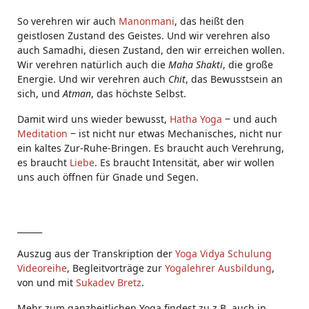
So verehren wir auch
Manonmani
, das heißt den
geistlosen Zustand des Geistes. Und wir verehren also
auch Samadhi, diesen Zustand, den wir erreichen wollen.
Wir verehren natürlich auch die
Maha Shakti
, die große
Energie. Und wir verehren auch
Chit
, das Bewusstsein an
sich, und
Atman
, das höchste Selbst.
Damit wird uns wieder bewusst,
Hatha Yoga
‒ und auch
Meditation
‒ ist nicht nur etwas Mechanisches, nicht nur
ein kaltes Zur-Ruhe-Bringen. Es braucht auch Verehrung,
es braucht
Liebe
. Es braucht Intensität, aber wir wollen
uns auch öffnen für Gnade und Segen.
______
Auszug aus der Transkription der
Yoga Vidya Schulung
Videoreihe
, Begleitvorträge zur
Yogalehrer Ausbildung
,
von und mit
Sukadev Bretz
.
Mehr zum ganzheitlichen Yoga findest zu z.B. auch in