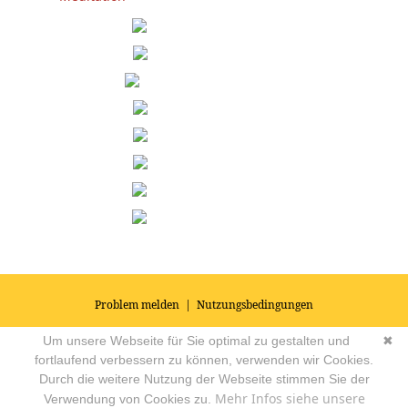
Problem melden
|
Nutzungsbedingungen
© 2026
Impressum
|
Datenschutz
|
AGB's
| Yoga Vidya Community -
Um unsere Webseite für Sie optimal zu gestalten und
✖
Forum für Yoga, Meditation und Ayurveda
Powered by
fortlaufend verbessern zu können, verwenden wir Cookies.
Durch die weitere Nutzung der Webseite stimmen Sie der
Mehr Infos siehe unsere
Verwendung von Cookies zu.