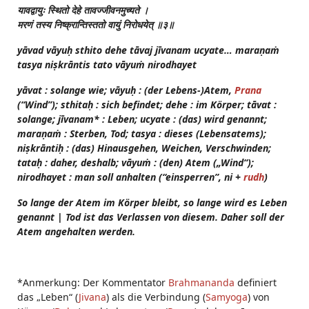
यावद्वायुः
स्थितो
देहे
तावज्जीवनमुच्यते
।
मरणं
तस्य
निष्क्रान्तिस्ततो
वायुं
निरोधयेत्
॥३॥
yāvad vāyuḥ sthito dehe tāvaj jīvanam ucyate… maraṇaṁ
tasya niṣkrāntis tato vāyuṁ nirodhayet
yāvat : solange wie; vāyuḥ : (der Lebens-)Atem,
Prana
(“Wind”); sthitaḥ : sich befindet; dehe : im Körper; tāvat :
solange; jīvanam* : Leben; ucyate : (das) wird genannt;
maraṇaṁ : Sterben, Tod; tasya : dieses (Lebensatems);
niṣkrāntiḥ : (das) Hinausgehen, Weichen, Verschwinden;
tataḥ : daher, deshalb; vāyuṁ : (den) Atem („Wind“);
nirodhayet : man soll anhalten (“einsperren”, ni +
rudh
)
So lange der Atem im Körper bleibt, so lange wird es Leben
genannt | Tod ist das Verlassen von diesem. Daher soll der
Atem angehalten werden.
*Anmerkung: Der Kommentator
Brahmananda
definiert
das „Leben“ (
Jivana
) als die Verbindung (
Samyoga
) von