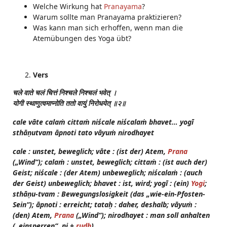
Welche Wirkung hat
Pranayama
?
Warum sollte man Pranayama praktizieren?
Was kann man sich erhoffen, wenn man die
Atemübungen des Yoga übt?
Vers
चले
वाते
चलं
चित्तं
निश्चले
निश्चलं
भवेत्
।
योगी
स्थाणुत्वमाप्नोति
ततो
वायुं
निरोधयेत्
॥२॥
cale vāte calaṁ cittaṁ niścale niścalaṁ bhavet… yogī
sthāṇutvam āpnoti tato vāyuṁ nirodhayet
cale : unstet, beweglich; vāte : (ist der) Atem,
Prana
(„Wind“); calaṁ : unstet, beweglich; cittaṁ : (ist auch der)
Geist; niścale : (der Atem) unbeweglich; niścalaṁ : (auch
der Geist) unbeweglich; bhavet : ist, wird; yogī : (ein)
Yogi
;
sthāṇu-tvam : Bewegungslosigkeit (das „wie-ein-Pfosten-
Sein“); āpnoti : erreicht; tataḥ : daher, deshalb; vāyuṁ :
(den) Atem,
Prana
(„Wind“); nirodhayet : man soll anhalten
(„einsperren“, ni +
rudh
)