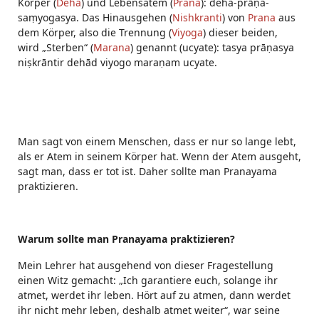
Körper (
Deha
) und Lebensatem (
Prana
): deha-prāṇa-
saṃyogasya. Das Hinausgehen (
Nishkranti
) von
Prana
aus
dem Körper, also die Trennung (
Viyoga
) dieser beiden,
wird „Sterben“ (
Marana
) genannt (ucyate): tasya prāṇasya
niṣkrāntir dehād viyogo maraṇam ucyate.
Man sagt von einem Menschen, dass er nur so lange lebt,
als er Atem in seinem Körper hat. Wenn der Atem ausgeht,
sagt man, dass er tot ist. Daher sollte man Pranayama
praktizieren.
Warum sollte man Pranayama praktizieren?
Mein Lehrer hat ausgehend von dieser Fragestellung
einen Witz gemacht: „Ich garantiere euch, solange ihr
atmet, werdet ihr leben. Hört auf zu atmen, dann werdet
ihr nicht mehr leben, deshalb atmet weiter“, war seine