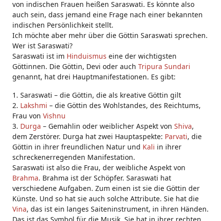
von indischen Frauen heißen Saraswati. Es könnte also
auch sein, dass jemand eine Frage nach einer bekannten
indischen Persönlichkeit stellt.
Ich möchte aber mehr über die Göttin Saraswati sprechen.
Wer ist Saraswati?
Saraswati ist im
Hinduismus
eine der wichtigsten
Göttinnen. Die Göttin, Devi oder auch
Tripura Sundari
genannt, hat drei Hauptmanifestationen. Es gibt:
1. Saraswati – die Göttin, die als kreative Göttin gilt
2.
Lakshmi
– die Göttin des Wohlstandes, des Reichtums,
Frau von
Vishnu
3.
Durga
– Gemahlin oder weiblicher Aspekt von
Shiva
,
dem Zerstörer. Durga hat zwei Hauptaspekte:
Parvati
, die
Göttin in ihrer freundlichen Natur und
Kali
in ihrer
schreckenerregenden Manifestation.
Saraswati ist also die Frau, der weibliche Aspekt von
Brahma
. Brahma ist der Schöpfer. Saraswati hat
verschiedene Aufgaben. Zum einen ist sie die Göttin der
Künste. Und so hat sie auch solche Attribute. Sie hat die
Vina
, das ist ein langes Saiteninstrument, in ihren Händen.
Das ist das Symbol für die Musik. Sie hat in ihrer rechten