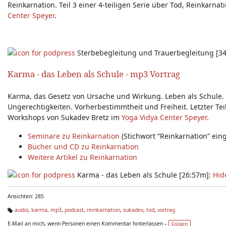
Reinkarnation. Teil 3 einer 4-teiligen Serie über Tod, Reinkar
Center Speyer
.
Sterbebegleitung und Trauerbegleitung [3
Karma - das Leben als Schule - mp3 Vortrag
Karma, das Gesetz von Ursache und Wirkung. Leben als Schule
Ungerechtigkeiten. Vorherbestimmtheit und Freiheit. Letzter Tei
Workshops von Sukadev Bretz im
Yoga Vidya Center Speyer
.
Seminare zu Reinkarnation
(Stichwort “Reinkarnation” ein
Bücher und CD zu Reinkarnation
Weitere Artikel zu Reinkarnation
Karma - das Leben als Schule [26:57m]:
Hid
Ansichten: 285
audio
,
karma
,
mp3
,
podcast
,
reinkarnation
,
sukadev
,
tod
,
vortrag
Ta
E-Mail an mich, wenn Personen einen Kommentar hinterlassen –
Folgen