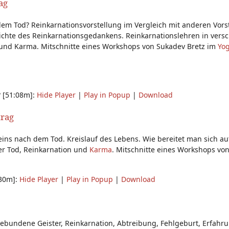
ag
em Tod? Reinkarnationsvorstellung im Vergleich mit anderen Vors
chte des Reinkarnationsgedankens. Reinkarnationslehren in vers
und Karma. Mitschnitte eines Workshops von Sukadev Bretz im
Yog
 [51:08m]:
Hide Player
|
Play in Popup
|
Download
trag
ins nach dem Tod. Kreislauf des Lebens. Wie bereitet man sich au
ber Tod, Reinkarnation und
Karma
. Mitschnitte eines Workshops vo
:30m]:
Hide Player
|
Play in Popup
|
Download
gebundene Geister, Reinkarnation, Abtreibung, Fehlgeburt, Erfahr