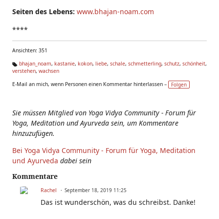
Seiten des Lebens:
www.bhajan-noam.com
****
Ansichten: 351
bhajan_noam
,
kastanie
,
kokon
,
liebe
,
schale
,
schmetterling
,
schutz
,
schönheit
,
verstehen
,
wachsen
Ta
g
E-Mail an mich, wenn Personen einen Kommentar hinterlassen –
Folgen
s:
Sie müssen Mitglied von Yoga Vidya Community - Forum für
Yoga, Meditation und Ayurveda sein, um Kommentare
hinzuzufügen.
Bei Yoga Vidya Community - Forum für Yoga, Meditation
und Ayurveda
dabei sein
Kommentare
Rachel
September 18, 2019 11:25
Das ist wunderschön, was du schreibst. Danke!