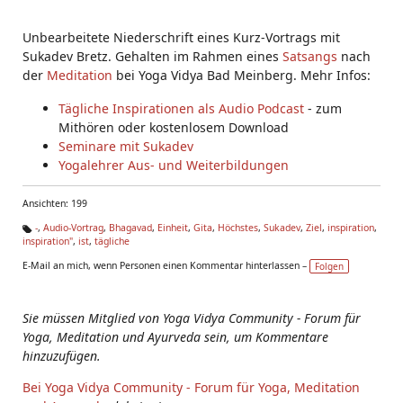
Unbearbeitete Niederschrift eines Kurz-Vortrags mit
Sukadev Bretz. Gehalten im Rahmen eines
Satsangs
nach
der
Meditation
bei Yoga Vidya Bad Meinberg. Mehr Infos:
Tägliche Inspirationen als Audio Podcast
- zum
Mithören oder kostenlosem Download
Seminare mit Sukadev
Yogalehrer Aus- und Weiterbildungen
Ansichten: 199
-
,
Audio-Vortrag
,
Bhagavad
,
Einheit
,
Gita
,
Höchstes
,
Sukadev
,
Ziel
,
inspiration
,
inspiration"
,
ist
,
tägliche
Ta
g
E-Mail an mich, wenn Personen einen Kommentar hinterlassen –
Folgen
s:
Sie müssen Mitglied von Yoga Vidya Community - Forum für
Yoga, Meditation und Ayurveda sein, um Kommentare
hinzuzufügen.
Bei Yoga Vidya Community - Forum für Yoga, Meditation