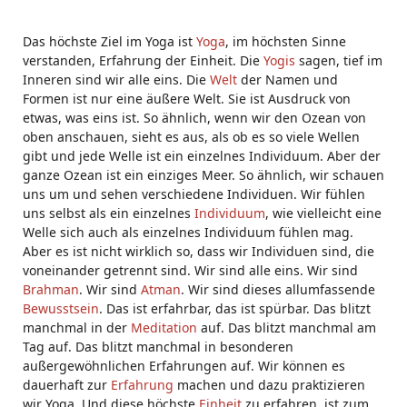
Das höchste Ziel im Yoga ist
Yoga
, im höchsten Sinne
verstanden, Erfahrung der Einheit. Die
Yogis
sagen, tief im
Inneren sind wir alle eins. Die
Welt
der Namen und
Formen ist nur eine äußere Welt. Sie ist Ausdruck von
etwas, was eins ist. So ähnlich, wenn wir den Ozean von
oben anschauen, sieht es aus, als ob es so viele Wellen
gibt und jede Welle ist ein einzelnes Individuum. Aber der
ganze Ozean ist ein einziges Meer. So ähnlich, wir schauen
uns um und sehen verschiedene Individuen. Wir fühlen
uns selbst als ein einzelnes
Individuum
, wie vielleicht eine
Welle sich auch als einzelnes Individuum fühlen mag.
Aber es ist nicht wirklich so, dass wir Individuen sind, die
voneinander getrennt sind. Wir sind alle eins. Wir sind
Brahman
. Wir sind
Atman
. Wir sind dieses allumfassende
Bewusstsein
. Das ist erfahrbar, das ist spürbar. Das blitzt
manchmal in der
Meditation
auf. Das blitzt manchmal am
Tag auf. Das blitzt manchmal in besonderen
außergewöhnlichen Erfahrungen auf. Wir können es
dauerhaft zur
Erfahrung
machen und dazu praktizieren
wir Yoga. Und diese höchste
Einheit
zu erfahren, ist zum