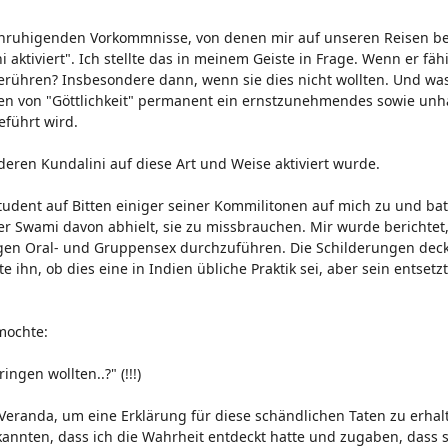
eunruhigenden Vorkommnisse, von denen mir auf unseren Reisen be
ktiviert". Ich stellte das in meinem Geiste in Frage. Wenn er fähi
erühren? Insbesondere dann, wenn sie dies nicht wollten. Und wa
amen von "Göttlichkeit" permanent ein ernstzunehmendes sowie unh
führt wird.
eren Kundalini auf diese Art und Weise aktiviert wurde.
tudent auf Bitten einiger seiner Kommilitonen auf mich zu und ba
er Swami davon abhielt, sie zu missbrauchen. Mir wurde berichtet,
ungen Oral- und Gruppensex durchzuführen. Die Schilderungen deck
 ihn, ob dies eine in Indien übliche Praktik sei, aber sein entsetzte
rmochte:
ngen wollten..?" (!!!)
Veranda, um eine Erklärung für diese schändlichen Taten zu erha
rkannten, dass ich die Wahrheit entdeckt hatte und zugaben, dass s