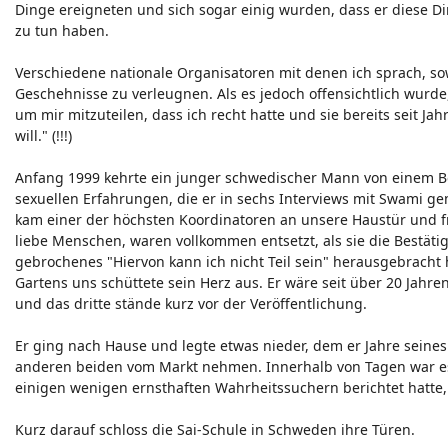
Dinge ereigneten und sich sogar einig wurden, dass er diese Di
zu tun haben.
Verschiedene nationale Organisatoren mit denen ich sprach, sow
Geschehnisse zu verleugnen. Als es jedoch offensichtlich wurde,
um mir mitzuteilen, dass ich recht hatte und sie bereits seit Ja
will." (!!!)
Anfang 1999 kehrte ein junger schwedischer Mann von einem 
sexuellen Erfahrungen, die er in sechs Interviews mit Swami g
kam einer der höchsten Koordinatoren an unsere Haustür und fr
liebe Menschen, waren vollkommen entsetzt, als sie die Bestät
gebrochenes "Hiervon kann ich nicht Teil sein" herausgebracht 
Gartens uns schüttete sein Herz aus. Er wäre seit über 20 Jahr
und das dritte stände kurz vor der Veröffentlichung.
Er ging nach Hause und legte etwas nieder, dem er Jahre seines
anderen beiden vom Markt nehmen. Innerhalb von Tagen war es ö
einigen wenigen ernsthaften Wahrheitssuchern berichtet hatte,
Kurz darauf schloss die Sai-Schule in Schweden ihre Türen.