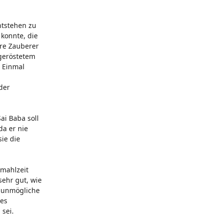
ntstehen zu
konnte, die
ere Zauberer
 geröstetem
. Einmal
der
ai Baba soll
da er nie
ie die
dmahlzeit
sehr gut, wie
m unmögliche
ses
sei.