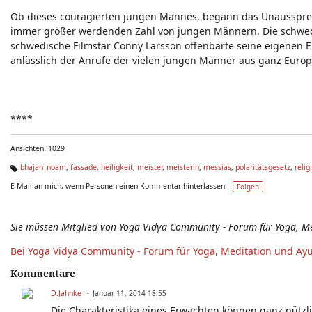
Ob dieses couragierten jungen Mannes, begann das Unaussprec
immer größer werdenden Zahl von jungen Männern. Die schwedis
schwedische Filmstar Conny Larsson offenbarte seine eigenen Er
anlässlich der Anrufe der vielen jungen Männer aus ganz Europa
****
Ansichten: 1029
bhajan_noam
,
fassade
,
heiligkeit
,
meister
,
meisterin
,
messias
,
polaritätsgesetz
,
relig
Ta
E-Mail an mich, wenn Personen einen Kommentar hinterlassen –
Folgen
g
s:
Sie müssen Mitglied von Yoga Vidya Community - Forum für Yoga, M
Bei Yoga Vidya Community - Forum für Yoga, Meditation und Ay
Kommentare
D.Jahnke
Januar 11, 2014 18:55
Die Charakteristika eines Erwachten können ganz nützli