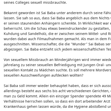
seines Colleges sexuell missbrauchte.
Bekannt geworden ist Sai Baba unter anderem durch seine Fähig
lassen. Sie sah so aus, dass Sai Baba angeblich aus dem Nicht
er seinen staunenden Anhängern schenkte. In Wirklichkeit war 
beherrscht. Um die Schau etwas beeindruckender zu gestalten, 
Kuhdung und Sandelholz, die er zwischen seinem Mittel- und Rin
wurden dabei auch Filmaufnahmen gemacht. Als man in dem Fil
ausgeschnitten. Wissenschafter, die die "Wunder" Sai Babas se
abgezogen. Sai Baba entzieht sich jedem wissenschaftlichen Tes
Von sexuellem Missbrauch an Minderjährigen wird immer wieder
jahrelang zu seiner sexuellen Befriedigung mit Jungen Oral- u
sexuellen Kontakt zu Mädchen suchte. Es soll mehrere Mordvers
sexuellen Ausschweifungen aufdecken wollten?
Sai Baba soll immer wieder behauptet haben, dass er sich aussc
allerdings besteht aus sechs bis acht verschiedenen Gerichten,
man zu Geld kommt. Allein ein einziger Spender spendete 49 Mil
Verhältnisse herrschen sollen, so dass ein dort arbeitender Arz
Krankenhaus gehen lassen würde, da die Hygiene abstoßend u