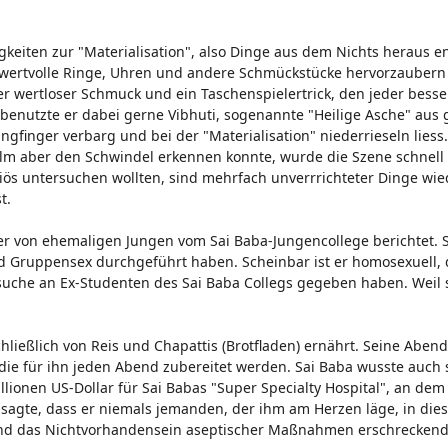
keiten zur "Materialisation", also Dinge aus dem Nichts heraus e
s wertvolle Ringe, Uhren und andere Schmückstücke hervorzaubern 
er wertloser Schmuck und ein Taschenspielertrick, den jeder bess
benutzte er dabei gerne Vibhuti, sogenannte "Heilige Asche" aus
gfinger verbarg und bei der "Materialisation" niederrieseln liess
m aber den Schwindel erkennen konnte, wurde die Szene schnell
riös untersuchen wollten, sind mehrfach unverrrichteter Dinge wie
t.
 von ehemaligen Jungen vom Sai Baba-Jungencollege berichtet. S
nd Gruppensex durchgeführt haben. Scheinbar ist er homosexuell, 
uche an Ex-Studenten des Sai Baba Collegs gegeben haben. Weil s
hließlich von Reis und Chapattis (Brotfladen) ernährt. Seine Aben
 die für ihn jeden Abend zubereitet werden. Sai Baba wusste auch 
lionen US-Dollar für Sai Babas "Super Specialty Hospital", an de
t sagte, dass er niemals jemanden, der ihm am Herzen läge, in die
nd das Nichtvorhandensein aseptischer Maßnahmen erschreckend 