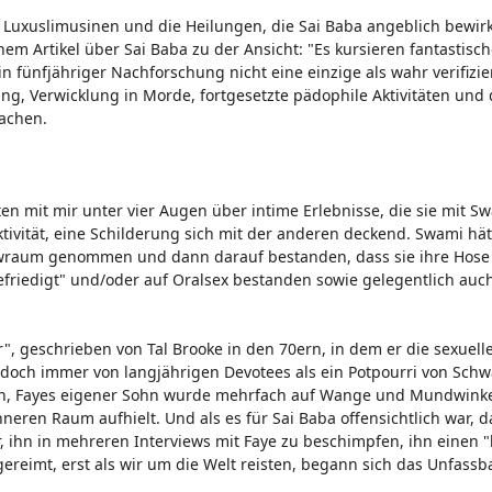
Luxuslimusinen und die Heilungen, die Sai Baba angeblich bewirk
inem Artikel über Sai Baba zu der Ansicht: "Es kursieren fantastisc
n fünfjähriger Nachforschung nicht eine einzige als wahr verifizi
ung, Verwicklung in Morde, fortgesetzte pädophile Aktivitäten und d
machen.
en mit mir unter vier Augen über intime Erlebnisse, die sie mit S
ktivität, eine Schilderung sich mit der anderen deckend. Swami hät
iewraum genommen und dann darauf bestanden, dass sie ihre Hose
befriedigt" und/oder auf Oralsex bestanden sowie gelegentlich auc
", geschrieben von Tal Brooke in den 70ern, in dem er die sexuell
 jedoch immer von langjährigen Devotees als ein Potpourri von Sch
h, Fayes eigener Sohn wurde mehrfach auf Wange und Mundwinke
 inneren Raum aufhielt. Und als es für Sai Baba offensichtlich war, 
 ihn in mehreren Interviews mit Faye zu beschimpfen, ihn einen "
gereimt, erst als wir um die Welt reisten, begann sich das Unfassb