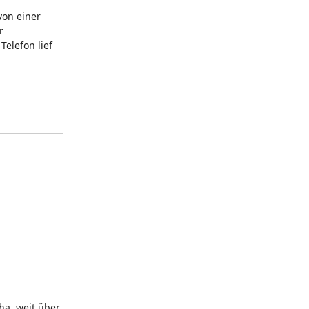
von einer
r
elefon lief
ha, weit über