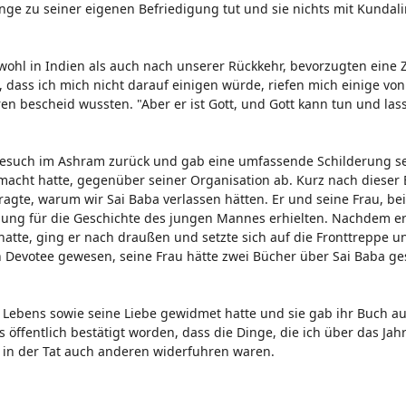
nge zu seiner eigenen Befriedigung tut und sie nichts mit Kundali
ohl in Indien als auch nach unserer Rückkehr, bevorzugten eine Z
 dass ich mich nicht darauf einigen würde, riefen mich einige von
hren bescheid wussten. "Aber er ist Gott, und Gott kann tun und las
Besuch im Ashram zurück und gab eine umfassende Schilderung s
emacht hatte, gegenüber seiner Organisation ab. Kurz nach dieser
agte, warum wir Sai Baba verlassen hätten. Er und seine Frau, be
igung für die Geschichte des jungen Mannes erhielten. Nachdem er
hatte, ging er nach draußen und setzte sich auf die Fronttreppe u
en Devotee gewesen, seine Frau hätte zwei Bücher über Sai Baba g
 Lebens sowie seine Liebe gewidmet hatte und sie gab ihr Buch au
ffentlich bestätigt worden, dass die Dinge, die ich über das Jah
 in der Tat auch anderen widerfuhren waren.