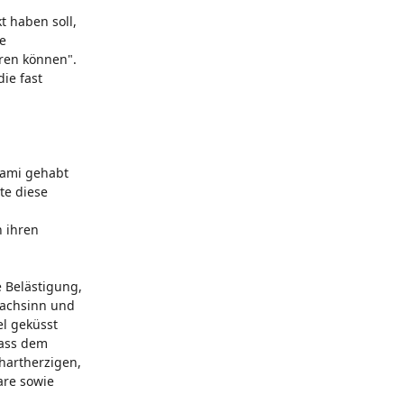
t haben soll,
he
eren können".
ie fast
wami gehabt
te diese
h ihren
e Belästigung,
wachsinn und
l geküsst
dass dem
hartherzigen,
are sowie