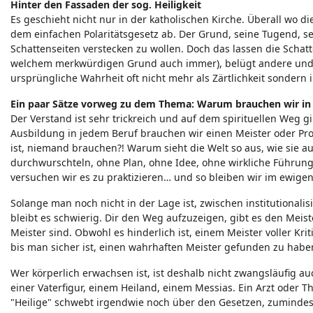
Hinter den Fassaden der sog. Heiligkeit
Es geschieht nicht nur in der katholischen Kirche. Überall wo die
dem einfachen Polaritätsgesetz ab. Der Grund, seine T
ugend, sei
Schattenseiten verstecken zu wollen. Doch das lassen die Schatt
welchem merkwürdigen Grund auch immer), belügt andere und si
ursprüngliche Wahrheit oft nicht mehr als Zärtlichkeit sondern
Ein paar Sätze vorweg zu dem Thema: Warum brauchen wir in g
Der Verstand ist sehr trickreich und auf dem spirituellen Weg gi
Ausbildung in jedem Beruf brauchen wir einen Meister oder Prof
ist, niemand brauchen?! Warum sieht die Welt so aus, wie sie au
durchwurschteln, ohne Plan, ohne Idee, ohne wirkliche Führun
versuchen wir es zu praktizieren… und so bleiben wir im ewige
Solange man noch nicht in der Lage ist, zwischen institutionalis
bleibt es schwierig. Dir den Weg aufzuzeigen, gibt es den Meister
Meister sind. Obwohl es hinderlich ist, einem Meister voller Kri
bis man sicher ist, einen wahrhaften Meister gefunden zu hab
Wer körperlich erwachsen ist, ist deshalb nicht zwangsläufig a
einer Vaterfigur, einem Heiland, einem Messias. Ein Arzt oder T
"Heilige" schwebt irgendwie noch über den Gesetzen, zuminde