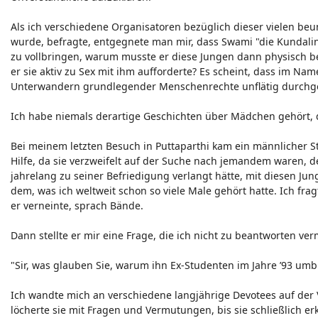
Als ich verschiedene Organisatoren bezüglich dieser vielen b
wurde, befragte, entgegnete man mir, dass Swami "die Kundalini a
zu vollbringen, warum musste er diese Jungen dann physisch b
er sie aktiv zu Sex mit ihm aufforderte? Es scheint, dass im N
Unterwandern grundlegender Menschenrechte unflätig durchge
Ich habe niemals derartige Geschichten über Mädchen gehört, d
Bei meinem letzten Besuch in Puttaparthi kam ein männlicher S
Hilfe, da sie verzweifelt auf der Suche nach jemandem waren, d
jahrelang zu seiner Befriedigung verlangt hätte, mit diesen J
dem, was ich weltweit schon so viele Male gehört hatte. Ich fragte
er verneinte, sprach Bände.
Dann stellte er mir eine Frage, die ich nicht zu beantworten ve
"Sir, was glauben Sie, warum ihn Ex-Studenten im Jahre ’93 umbri
Ich wandte mich an verschiedene langjährige Devotees auf der 
löcherte sie mit Fragen und Vermutungen, bis sie schließlich e