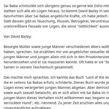
Sai Baba schmückte sich übrigens genau so gerne wie Osho mit 
stellten sich alle als Lügen heraus. So kommt David Bailey in se
Geschichten über Sai Babas angebliche Kräfte, ich habe jedoch i
Statt dessen gibt es Täuschung, Illusion, Betrügerei, Veruntreu
uneinreißbare Fassade von Lügen, die seine "Göttlichkeit" aus
Von David Bailey:
Besorgte Mütter sowie junge Männer verschiedenen Alters wollt
hätten, sprechen. Sie erzählten mir von angeblicher sexueller A
jungen Männer und Jungen allein mit sich in den Privatinterv
herunterziehen und er sie massieren konnte. Oft hätte er sie "
Samen in seinem Taschentuch gesammelt.
Das machte mich sprachlos. Ich kannte das Buch "Lord of the Air
die er seitens Sai Babas erfuhr, schilderte. Dieses Buch wurde
Lügen eines verärgerten jungen Mannes abgetan. Aber dennoc
sowie auch sexuell betatscht, als er sich allein mit Sai Baba im
jungen Mann dieses Verhalten nicht willkommen war, begann er,
verrückten Hund", etc. nennend. Zu jener Zeit erschien alles un
Unverständliche aufzuklären.