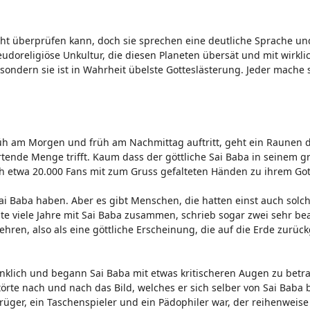
cht überprüfen kann, doch sie sprechen eine deutliche Sprache un
udoreligiöse Unkultur, die diesen Planeten übersät und mit wirkli
 sondern sie ist in Wahrheit übelste Gotteslästerung. Jeder mache s
früh am Morgen und früh am Nachmittag auftritt, geht ein Raunen 
ende Menge trifft. Kaum dass der göttliche Sai Baba in seinem g
h etwa 20.000 Fans mit zum Gruss gefalteten Händen zu ihrem Got
ai Baba haben. Aber es gibt Menschen, die hatten einst auch solch
ebte viele Jahre mit Sai Baba zusammen, schrieb sogar zwei sehr be
ren, also als eine göttliche Erscheinung, die auf die Erde zurückg
enklich und begann Sai Baba mit etwas kritischeren Augen zu betr
örte nach und nach das Bild, welches er sich selber von Sai Baba 
rüger, ein Taschenspieler und ein Pädophiler war, der reihenweis