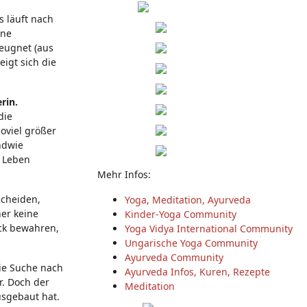
s läuft nach
ine
leugnet (aus
igt sich die
rin.
die
oviel größer
ndwie
m Leben
Mehr Infos:
scheiden,
Yoga, Meditation, Ayurveda
her keine
Kinder-Yoga Community
ick bewahren,
Yoga Vidya International Community
Ungarische Yoga Community
Ayurveda Community
die Suche nach
Ayurveda Infos, Kuren, Rezepte
r. Doch der
Meditation
usgebaut hat.