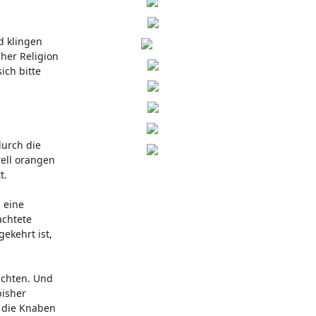
d klingen
cher Religion
ich bitte
durch die
rell orangen
t.
 eine
achtete
ekehrt ist,
achten. Und
bisher
e die Knaben