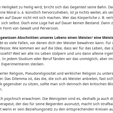
 Heiligkeit zu heilig wird, bricht sich das Gegenteil seine Bahn. Da
ne Moral o. ä. künstlich hervorzuheben, ist ja nichts weiter, als se
en auf Dauer nicht mit sich machen. Wer das Körperliche z. B. ver
ch selbst. Doch eine Lüge hat auf Dauer keinen Bestand. Dann ze
 in Form von Gewalt und Perversion.
ewissen Abschnitten unseres Lebens einen Meister/ eine Meiste
bt es viele Fallen, vor denen dich der Meister bewahren kann. Für 
essor. Wie kommen wir auf die Idee, dass wir für das Leben, das s
ssieht? Weil wir alle ins Leben stolpern und uns dann alleine irge
g. In jedem Studium oder Beruf fänden wir das unmöglich, aber i
n Experimentieren stecken.
ierter Religion, Pseudoreligiosität und wirklicher Religion zu unter
. Das Dilemma ist, das die, die sich als Meister anbieten, fast sic
tik gegenüber zu sitzen, sollte man sich dennoch den kritischen Bl
en.
uch psychisch erwachsen. Die Wenigsten sind es, deshalb ja auch 
herapeut, der das für seine Begierden ausnutzt, macht sich strafba
st wenn er sein Beziehungsnetz zu den entsprechenden Kreisen a