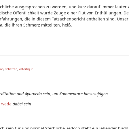
hliche ausgesprochen zu werden, und kurz darauf immer lauter 
che Öffentlichkeit wurde Zeuge einer Flut von Enthüllungen. De
fahrungen, die in diesem Tatsachenbericht enthalten sind. Unser T
, die ihren Schmerz mitteilten, heiß.
ion
,
schatten
,
vaterfigur
editation und Ayurveda sein, um Kommentare hinzuzufügen.
urveda
dabei sein
ch sein für uns normal Sterbliche, jedoch steht ein lebender budd