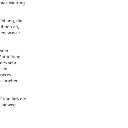
niaktivierung
eitlang, die
 ihnen an,
sen, was er
einer
 Enthüllung
ides sehr
 ein
nseres
eschrieben
f und ließ die
r hinweg