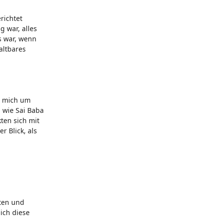
richtet
g war, alles
s war, wenn
altbares
t mich um
 wie Sai Baba
ten sich mit
r Blick, als
lten und
ich diese