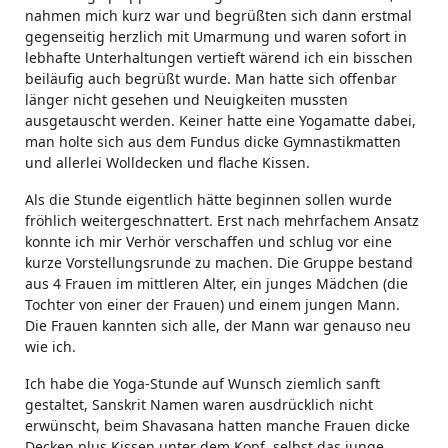
nahmen mich kurz war und begrüßten sich dann erstmal
gegenseitig herzlich mit Umarmung und waren sofort in
lebhafte Unterhaltungen vertieft wärend ich ein bisschen
beiläufig auch begrüßt wurde. Man hatte sich offenbar
länger nicht gesehen und Neuigkeiten mussten
ausgetauscht werden. Keiner hatte eine Yogamatte dabei,
man holte sich aus dem Fundus dicke Gymnastikmatten
und allerlei Wolldecken und flache Kissen.
Als die Stunde eigentlich hätte beginnen sollen wurde
fröhlich weitergeschnattert. Erst nach mehrfachem Ansatz
konnte ich mir Verhör verschaffen und schlug vor eine
kurze Vorstellungsrunde zu machen. Die Gruppe bestand
aus 4 Frauen im mittleren Alter, ein junges Mädchen (die
Tochter von einer der Frauen) und einem jungen Mann.
Die Frauen kannten sich alle, der Mann war genauso neu
wie ich.
Ich habe die Yoga-Stunde auf Wunsch ziemlich sanft
gestaltet, Sanskrit Namen waren ausdrücklich nicht
erwünscht, beim Shavasana hatten manche Frauen dicke
Decken plus Kissen unter dem Kopf, selbst das junge