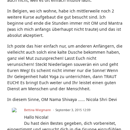
auch nicht, weil es oft einfach intuitiv läuft.
In Belgien, wo ich wohne, habe ich mittlerweile noch 2
weitere Kurse aufgebaut die gut besucht sind. Ich
beginne und ende die Stunden immer mit OM und Mantra
(was ich mich anfangs überhaupt nicht traute) und das ist
absolut akzeptiert.
Ich poste das hier einfach nur, um anderen Anfängern, die
vielleicht auch solch eine kalte Dusche bekommen haben,
ganz viel Mut zuzusprechen! Lasst Euch nicht
verunsichern! Steckt Niederlagen souverän ein und geht
Euren Weg! Es scheint nicht immer nur die Sonne! Wenn
Ihr Gelegenheit habt Yoga zu unterrichten, dann TRAUT
EUCH! Es bringt Euch weiter und Ihr leistet einen guten
Dienst am Menschen und der Menschheit.
In diesem Sinne, OM Nama Shivaya ...... Nicola Shri Devi
Bettina Wiegmann
September 3, 2015 12:09
Hallo Nicola!
Du hast dein Bestes gegeben, dich vorbereitet,
eingestimmt und versucht dich in die Gruppe einzufühlen.