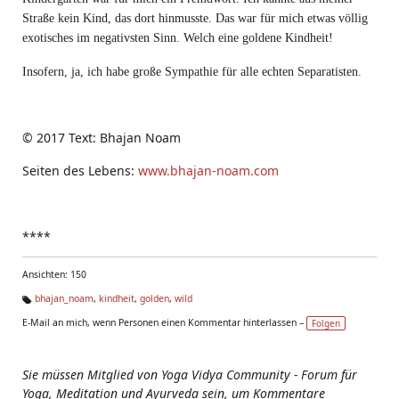
Straße kein Kind, das dort hinmusste. Das war für mich etwas völlig
exotisches im negativsten Sinn. Welch eine goldene Kindheit!
Insofern, ja, ich habe große Sympathie für alle echten Separatisten.
© 2017 Text: Bhajan Noam
Seiten des Lebens:
www.bhajan-noam.com
****
Ansichten: 150
bhajan_noam
,
kindheit
,
golden
,
wild
Ta
E-Mail an mich, wenn Personen einen Kommentar hinterlassen –
Folgen
g
s:
Sie müssen Mitglied von Yoga Vidya Community - Forum für
Yoga, Meditation und Ayurveda sein, um Kommentare