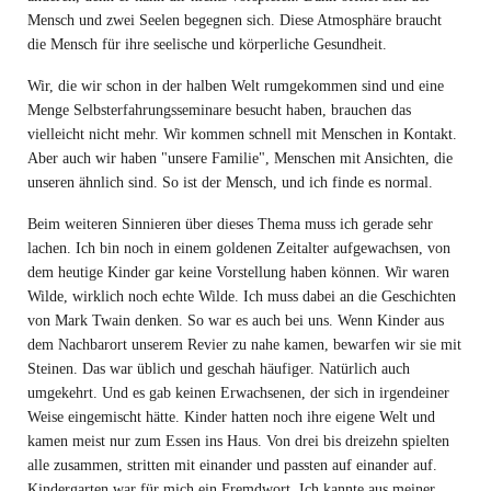
Mensch und zwei Seelen begegnen sich. Diese Atmosphäre braucht
die Mensch für ihre seelische und körperliche Gesundheit.
Wir, die wir schon in der halben Welt rumgekommen sind und eine
Menge Selbsterfahrungsseminare besucht haben, brauchen das
vielleicht nicht mehr. Wir kommen schnell mit Menschen in Kontakt.
Aber auch wir haben "unsere Familie", Menschen mit Ansichten, die
unseren ähnlich sind. So ist der Mensch, und ich finde es normal.
Beim weiteren Sinnieren über dieses Thema muss ich gerade sehr
lachen. Ich bin noch in einem goldenen Zeitalter aufgewachsen, von
dem heutige Kinder gar keine Vorstellung haben können. Wir waren
Wilde, wirklich noch echte Wilde. Ich muss dabei an die Geschichten
von Mark Twain denken. So war es auch bei uns. Wenn Kinder aus
dem Nachbarort unserem Revier zu nahe kamen, bewarfen wir sie mit
Steinen. Das war üblich und geschah häufiger. Natürlich auch
umgekehrt. Und es gab keinen Erwachsenen, der sich in irgendeiner
Weise eingemischt hätte. Kinder hatten noch ihre eigene Welt und
kamen meist nur zum Essen ins Haus. Von drei bis dreizehn spielten
alle zusammen, stritten mit einander und passten auf einander auf.
Kindergarten war für mich ein Fremdwort. Ich kannte aus meiner