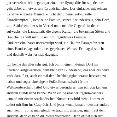
gut verstehen, ich hege sogar eine tiefe Sympathie für sie, denn es
geht dabei um etwas sehr Grundsätzliches. Der einfache, mit seinem
Land verwurzelte Mensch – nicht der urbane, entwurzelte
Einzelkämpfer –, liebt seine Familie, seinen Freundeskreis, sein Dorf,
sein Städtchen oder sein Viertel und auch die Gegend, in der er
aufwuchs, die Landschaft, die eigene Kultur, die bekannten Sitten und
Bräuche. Er will nicht, dass ihm irgendetwas Fremdes,
Undurchschaubares übergestülpt wird, ein Haufen Paragrafen statt
eines Handschlags oder eines gegebenen Wortes. Er mag das nicht,
und deshalb wehrt er sich dagegen.
Ich kenne das alles sehr gut. Ich bin in einem kleinen Dorf im
Saarland aufgewachsen, dem kleinsten Bundesland, das aber bis heute
stolz darauf ist, auch einmal den Unabhängigkeitsstatus besessen zu
haben und sogar eine eigene Fußballmannschaft für die
Weltmeisterschaft hatte! Und etwas besonderes, was ich von keinem
anderen Bundesland kenne: Wenn ein Saarländer irgendwoanders
jemand mit einem saarländischen Nummernschild sieht, kommt er
sofort mit ihm ins Gespräch. Und jeder kennt jemand, den der andere
auch kennt. So ist man gleich vertraut mit einander, man traut dem
anderen, denn er kann dir nichts vorspielen. Dann öffnet sich der