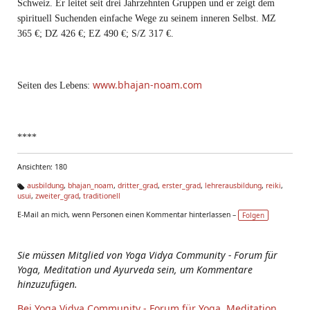
Schweiz. Er leitet seit drei Jahrzehnten Gruppen und er zeigt dem
spirituell Suchenden einfache Wege zu seinem inneren Selbst. MZ
365 €; DZ 426 €; EZ 490 €; S/Z 317 €.
www.bhajan-noam.com
Seiten des Lebens:
****
Ansichten: 180
ausbildung
,
bhajan_noam
,
dritter_grad
,
erster_grad
,
lehrerausbildung
,
reiki
,
usui
,
zweiter_grad
,
traditionell
Ta
g
E-Mail an mich, wenn Personen einen Kommentar hinterlassen –
Folgen
s:
Sie müssen Mitglied von Yoga Vidya Community - Forum für
Yoga, Meditation und Ayurveda sein, um Kommentare
hinzuzufügen.
Bei Yoga Vidya Community - Forum für Yoga, Meditation