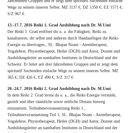
Jahrzehnten Gruppen und er zeigt dem spirituell Suchenden einfache
Wege zu seinem inneren Selbst. MZ 1137 €; DZ 1350 €; EZ 1571 €;
S/Z 967 €.
13.-17.7. 2016 Reiki 1. Grad Ausbildung nach Dr. M.Usui
Der Reiki 1. Grad eröffnet dir u. a. die Fähigkeit, Reiki zu
kanalisieren, dir selbst und anderen durch Handauflegen die Reiki-
Energie zu übertragen., SL: Bhajan Noam - Atemtherapeut,
Yogalehrer, Physiotherapeut, Heiler (DGH) und Autor, Dozent und
Ausbildungsleiter an namhaften Instituten in Deutschland und der
Schweiz. Er leitet seit drei Jahrzehnten Gruppen und er zeigt dem
spirituell Suchenden einfache Wege zu seinem inneren Selbst. MZ
365 €; DZ 426 €; EZ 490 €; S/Z 317 €.
20.-24.7. 2016 Reiki 2. Grad Ausbildung nach Dr. M.Usui
In dem Reiki 2. Grad lernst du u. a., die Reiki-Energie verstärkt,
gezielt und über räumliche sowie zeitliche Distanz hinweg
einzusetzen. Teilnahmevoraussetzung Reiki 1.,
Teilnahmevoraussetzung Teil 1, SL: Bhajan Noam - Atemtherapeut,
Yogalehrer, Physiotherapeut, Heiler (DGH) und Autor, Dozent und
Ausbildungsleiter an namhaften Instituten in Deutschland und der