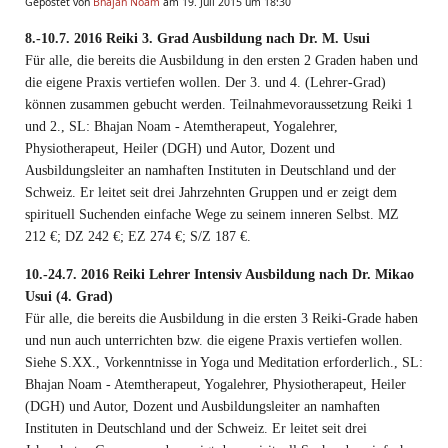
Gepostet von
Bhajan Noam
am 19. Juli 2015 um 18:30
8.-10.7. 2016 Reiki 3. Grad Ausbildung nach Dr. M. Usui
Für alle, die bereits die Ausbildung in den ersten 2 Graden haben und
die eigene Praxis vertiefen wollen. Der 3. und 4. (Lehrer-Grad)
können zusammen gebucht werden. Teilnahmevoraussetzung Reiki 1
und 2., SL: Bhajan Noam - Atemtherapeut, Yogalehrer,
Physiotherapeut, Heiler (DGH) und Autor, Dozent und
Ausbildungsleiter an namhaften Instituten in Deutschland und der
Schweiz. Er leitet seit drei Jahrzehnten Gruppen und er zeigt dem
spirituell Suchenden einfache Wege zu seinem inneren Selbst. MZ
212 €; DZ 242 €; EZ 274 €; S/Z 187 €.
10.-24.7. 2016 Reiki Lehrer Intensiv Ausbildung nach Dr. Mikao
Usui (4. Grad)
Für alle, die bereits die Ausbildung in die ersten 3 Reiki-Grade haben
und nun auch unterrichten bzw. die eigene Praxis vertiefen wollen.
Siehe S.XX., Vorkenntnisse in Yoga und Meditation erforderlich., SL:
Bhajan Noam - Atemtherapeut, Yogalehrer, Physiotherapeut, Heiler
(DGH) und Autor, Dozent und Ausbildungsleiter an namhaften
Instituten in Deutschland und der Schweiz. Er leitet seit drei