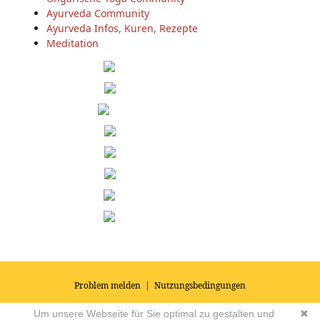
Ayurveda Community
Ayurveda Infos, Kuren, Rezepte
Meditation
Problem melden
|
Nutzungsbedingungen
© 2026
Impressum
|
Datenschutz
|
AGB's
| Yoga Vidya Community -
Um unsere Webseite für Sie optimal zu gestalten und
✖