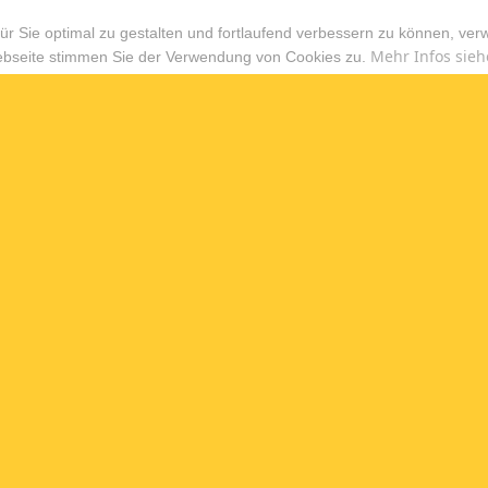
r Sie optimal zu gestalten und fortlaufend verbessern zu können, ver
Mehr Infos sieh
ebseite stimmen Sie der Verwendung von Cookies zu.