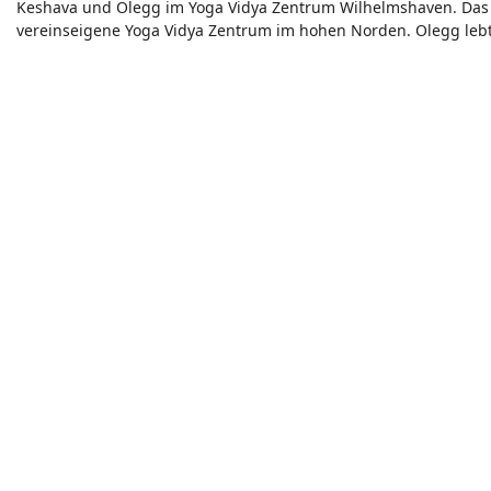
Keshava und Olegg im Yoga Vidya Zentrum Wilhelmshaven. Das
vereinseigene Yoga Vidya Zentrum im hohen Norden. Olegg lebt u
Wilhelmshaven. Olegg ist der "Yogi vor Ort". Olegg war schon zu
Vollzeitmitarbeiter bei Yoga Vidya. Man sieht es ihm an - er ist v