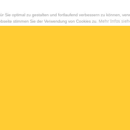
r Sie optimal zu gestalten und fortlaufend verbessern zu können, ver
Mehr Infos sieh
ebseite stimmen Sie der Verwendung von Cookies zu.