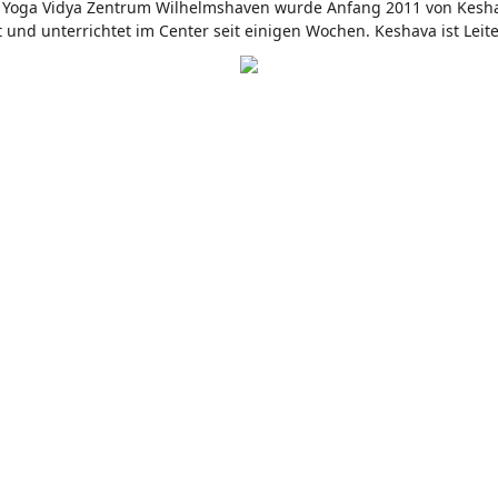
 Yoga Vidya Zentrum Wilhelmshaven wurde Anfang 2011 von Kesha
nd unterrichtet im Center seit einigen Wochen. Keshava ist Leite
r Anfangszeit von Yoga Vidya Nordsee 1 1/2 Jahre Mitarbeiter. Nac
oller Freude.