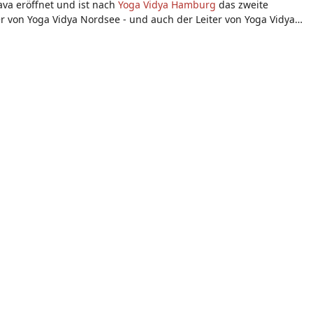
va eröffnet und ist nach
Yoga Vidya Hamburg
das zweite
r von Yoga Vidya Nordsee - und auch der Leiter von Yoga Vidya
h 1 Jahr eigener Wege ist er wieder zurückgekehrt als