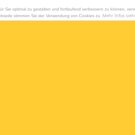
r Sie optimal zu gestalten und fortlaufend verbessern zu können, ver
Mehr Infos sieh
ebseite stimmen Sie der Verwendung von Cookies zu.