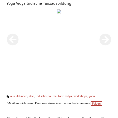
Yoga Vidya Indische Tanzausbildung
ausbildungen
,
devi
,
indischer
,
lalitha
,
tanz
,
vidya
,
workshops
,
yoga
Ta
E-Mail an mich, wenn Personen einen Kommentar hinterlassen –
Folgen
g
s: