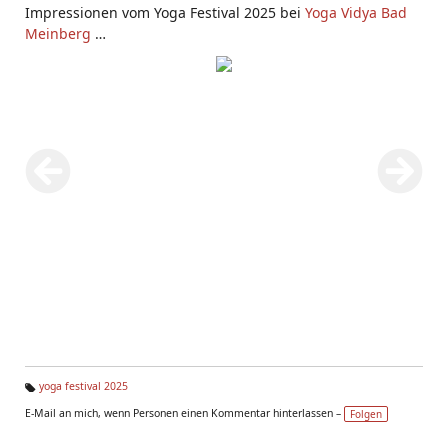
Impressionen vom Yoga Festival 2025 bei
Yoga Vidya Bad
Meinberg
Fotos
: Frank Dürrschmied und Svenja Bade
yoga festival 2025
Ta
E-Mail an mich, wenn Personen einen Kommentar hinterlassen –
Folgen
g
s: