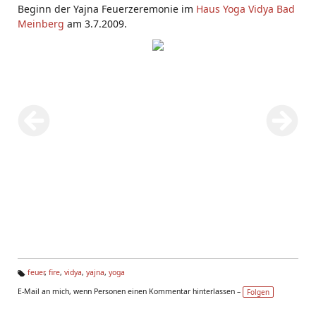
Beginn der Yajna Feuerzeremonie im
Haus Yoga Vidya Bad
Meinberg
am 3.7.2009.
feuer
,
fire
,
vidya
,
yajna
,
yoga
Ta
E-Mail an mich, wenn Personen einen Kommentar hinterlassen –
Folgen
g
s: