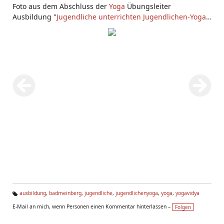
Foto aus dem Abschluss der
Yoga
Übungsleiter
Ausbildung "
Jugendliche unterrichten Jugendlichen-Yoga
"
bei
Yoga Vidya Bad Meinberg
.
ausbildung
,
badmeinberg
,
jugendliche
,
jugendlichenyoga
,
yoga
,
yogavidya
Ta
E-Mail an mich, wenn Personen einen Kommentar hinterlassen –
Folgen
g
s: