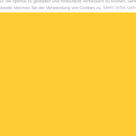
r Sie optimal zu gestalten und fortlaufend verbessern zu können, ver
Mehr Infos sieh
ebseite stimmen Sie der Verwendung von Cookies zu.